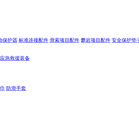
动保护器
标准连接配件
滑索项目配件
攀岩项目配件
安全保护垫
应急救援装备
巾
防滑手套