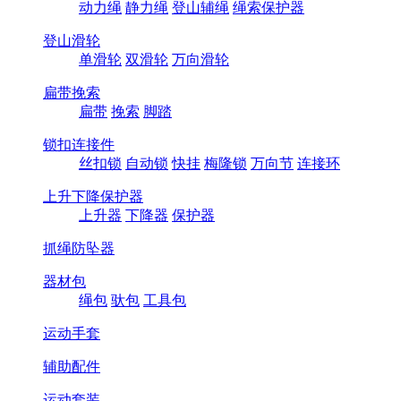
动力绳
静力绳
登山辅绳
绳索保护器
登山滑轮
单滑轮
双滑轮
万向滑轮
扁带挽索
扁带
挽索
脚踏
锁扣连接件
丝扣锁
自动锁
快挂
梅隆锁
万向节
连接环
上升下降保护器
上升器
下降器
保护器
抓绳防坠器
器材包
绳包
驮包
工具包
运动手套
辅助配件
运动套装