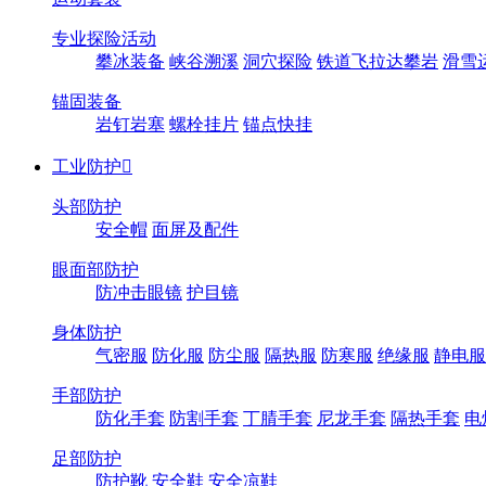
专业探险活动
攀冰装备
峡谷溯溪
洞穴探险
铁道飞拉达攀岩
滑雪
锚固装备
岩钉岩塞
螺栓挂片
锚点快挂
工业防护

头部防护
安全帽
面屏及配件
眼面部防护
防冲击眼镜
护目镜
身体防护
气密服
防化服
防尘服
隔热服
防寒服
绝缘服
静电服
手部防护
防化手套
防割手套
丁腈手套
尼龙手套
隔热手套
电
足部防护
防护靴
安全鞋
安全凉鞋