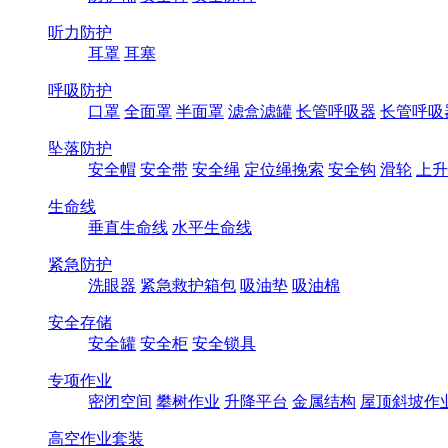
听力防护
耳罩
耳塞
呼吸防护
口罩
全面罩
半面罩
滤盒滤罐
长管呼吸器
长管呼吸
坠落防护
安全帽
安全带
安全绳
定位绳挽索
安全钩
滑轮
上升
生命线
垂直生命线
水平生命线
紧急防护
洗眼器
紧急救护箱包
吸油垫
吸油棉
安全存储
安全罐
安全柜
安全锁具
专项作业
密闭空间
攀树作业
升降平台
金属结构
屋顶斜坡作
高空作业套装