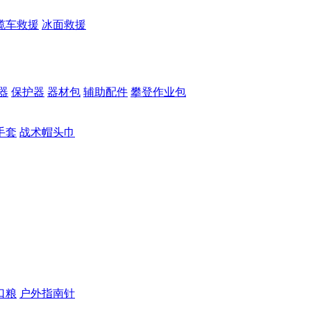
缆车救援
冰面救援
器
保护器
器材包
辅助配件
攀登作业包
手套
战术帽头巾
口粮
户外指南针