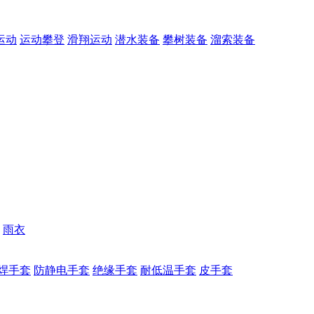
运动
运动攀登
滑翔运动
潜水装备
攀树装备
溜索装备
雨衣
焊手套
防静电手套
绝缘手套
耐低温手套
皮手套