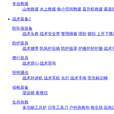
专业救援
山地救援
水上救援
狭小空间救援
直升机救援
索道
战术装备

防坠落装备
战术头盔
战术安全带
警用绳索
滑轮
锁扣
上升下降
防护装具
战术腰带
防风护目镜
防护面罩
护膝护肘护腿
战术
携行装具
战术背心
战术背包
照明通信
战术对讲机
战术耳机
头灯
战术手电
荧光标识棒
侦检装备
望远镜
夜视仪
生存急救
多功能工兵铲
日常工具刀
户外急救包
救生毯
应急