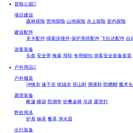
冒险公园

项目建设
森林探险
营地探险
山地探险
水上探险
室内探险
建设配件
关卡配件
绳索连接件
保护系统配件
飞拉达配件
自
游客装备
头盔
安全带
挽索
滑轮
专用锁扣
游客安全装备套装
户外用品

户外服装
冲锋衣
速干衣
抓绒衣
登山鞋
溯溪鞋
防晒帽
魔术头
露营装备
帐篷
睡袋
防潮垫
折叠桌椅
吊床
露营灯
野炊用具
炉具
锅具
餐具
净水器
出行装备