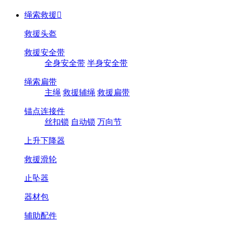
绳索救援

救援头盔
救援安全带
全身安全带
半身安全带
绳索扁带
主绳
救援辅绳
救援扁带
锚点连接件
丝扣锁
自动锁
万向节
上升下降器
救援滑轮
止坠器
器材包
辅助配件