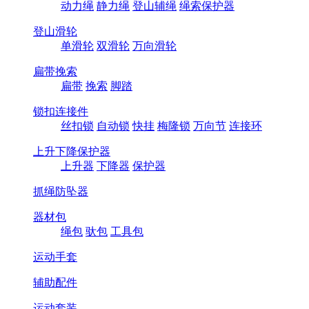
动力绳
静力绳
登山辅绳
绳索保护器
登山滑轮
单滑轮
双滑轮
万向滑轮
扁带挽索
扁带
挽索
脚踏
锁扣连接件
丝扣锁
自动锁
快挂
梅隆锁
万向节
连接环
上升下降保护器
上升器
下降器
保护器
抓绳防坠器
器材包
绳包
驮包
工具包
运动手套
辅助配件
运动套装