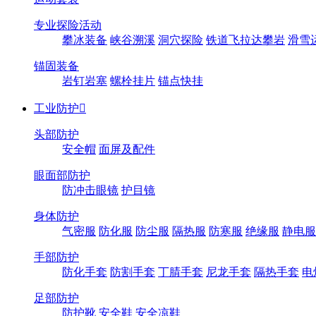
专业探险活动
攀冰装备
峡谷溯溪
洞穴探险
铁道飞拉达攀岩
滑雪
锚固装备
岩钉岩塞
螺栓挂片
锚点快挂
工业防护

头部防护
安全帽
面屏及配件
眼面部防护
防冲击眼镜
护目镜
身体防护
气密服
防化服
防尘服
隔热服
防寒服
绝缘服
静电服
手部防护
防化手套
防割手套
丁腈手套
尼龙手套
隔热手套
电
足部防护
防护靴
安全鞋
安全凉鞋