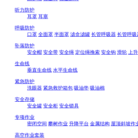
听力防护
耳罩
耳塞
呼吸防护
口罩
全面罩
半面罩
滤盒滤罐
长管呼吸器
长管呼吸
坠落防护
安全帽
安全带
安全绳
定位绳挽索
安全钩
滑轮
上升
生命线
垂直生命线
水平生命线
紧急防护
洗眼器
紧急救护箱包
吸油垫
吸油棉
安全存储
安全罐
安全柜
安全锁具
专项作业
密闭空间
攀树作业
升降平台
金属结构
屋顶斜坡作
高空作业套装