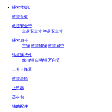
绳索救援

救援头盔
救援安全带
全身安全带
半身安全带
绳索扁带
主绳
救援辅绳
救援扁带
锚点连接件
丝扣锁
自动锁
万向节
上升下降器
救援滑轮
止坠器
器材包
辅助配件