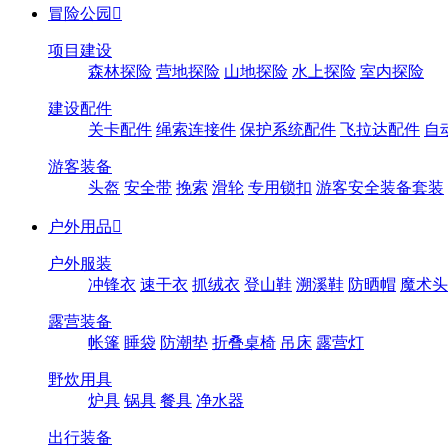
冒险公园

项目建设
森林探险
营地探险
山地探险
水上探险
室内探险
建设配件
关卡配件
绳索连接件
保护系统配件
飞拉达配件
自
游客装备
头盔
安全带
挽索
滑轮
专用锁扣
游客安全装备套装
户外用品

户外服装
冲锋衣
速干衣
抓绒衣
登山鞋
溯溪鞋
防晒帽
魔术头
露营装备
帐篷
睡袋
防潮垫
折叠桌椅
吊床
露营灯
野炊用具
炉具
锅具
餐具
净水器
出行装备