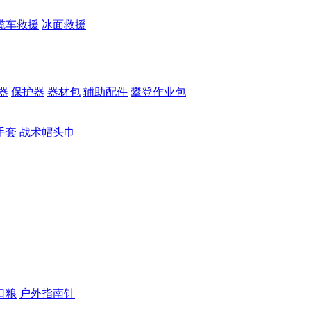
缆车救援
冰面救援
器
保护器
器材包
辅助配件
攀登作业包
手套
战术帽头巾
口粮
户外指南针