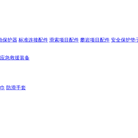
动保护器
标准连接配件
滑索项目配件
攀岩项目配件
安全保护垫
应急救援装备
巾
防滑手套