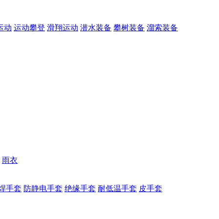
运动
运动攀登
滑翔运动
潜水装备
攀树装备
溜索装备
雨衣
焊手套
防静电手套
绝缘手套
耐低温手套
皮手套