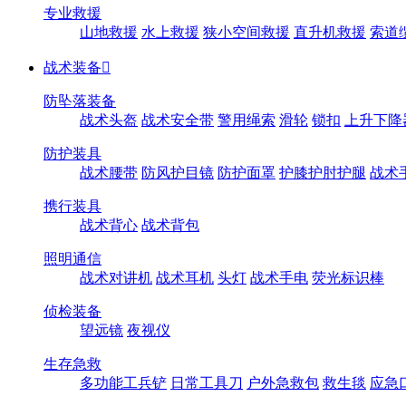
专业救援
山地救援
水上救援
狭小空间救援
直升机救援
索道
战术装备

防坠落装备
战术头盔
战术安全带
警用绳索
滑轮
锁扣
上升下降
防护装具
战术腰带
防风护目镜
防护面罩
护膝护肘护腿
战术
携行装具
战术背心
战术背包
照明通信
战术对讲机
战术耳机
头灯
战术手电
荧光标识棒
侦检装备
望远镜
夜视仪
生存急救
多功能工兵铲
日常工具刀
户外急救包
救生毯
应急