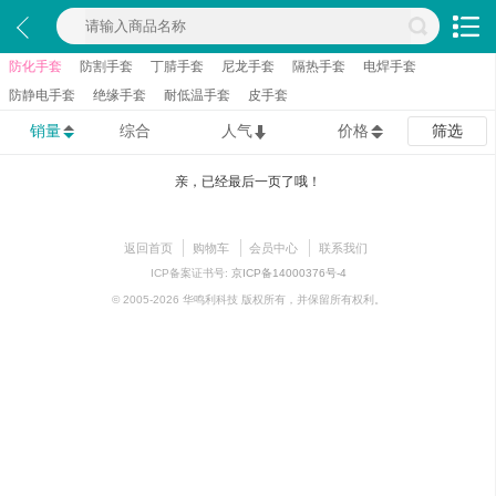
防化手套
防割手套
丁腈手套
尼龙手套
隔热手套
电焊手套
防静电手套
绝缘手套
耐低温手套
皮手套
销量
综合
人气
价格
筛选
亲，已经最后一页了哦！
返回首页
购物车
会员中心
联系我们
ICP备案证书号:
京ICP备14000376号-4
© 2005-2026 华鸣利科技 版权所有，并保留所有权利。