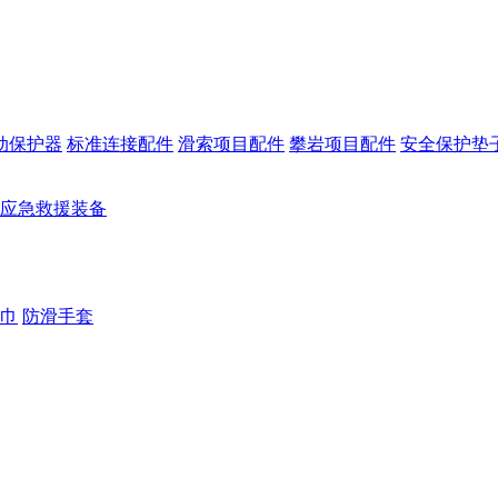
动保护器
标准连接配件
滑索项目配件
攀岩项目配件
安全保护垫
应急救援装备
巾
防滑手套