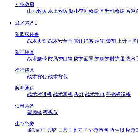
专业救援
山地救援
水上救援
狭小空间救援
直升机救援
索道
战术装备

防坠落装备
战术头盔
战术安全带
警用绳索
滑轮
锁扣
上升下降
防护装具
战术腰带
防风护目镜
防护面罩
护膝护肘护腿
战术
携行装具
战术背心
战术背包
照明通信
战术对讲机
战术耳机
头灯
战术手电
荧光标识棒
侦检装备
望远镜
夜视仪
生存急救
多功能工兵铲
日常工具刀
户外急救包
救生毯
应急