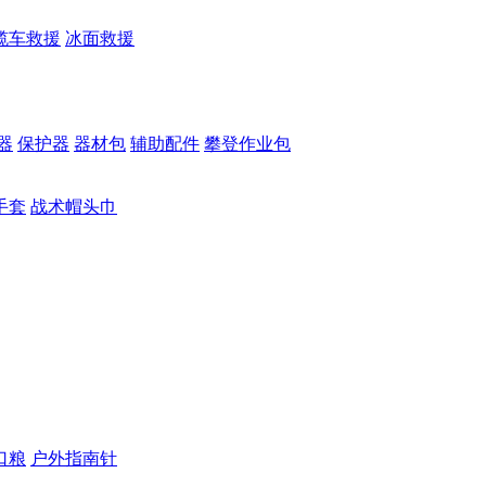
缆车救援
冰面救援
器
保护器
器材包
辅助配件
攀登作业包
手套
战术帽头巾
口粮
户外指南针