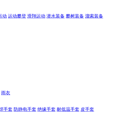
运动
运动攀登
滑翔运动
潜水装备
攀树装备
溜索装备
雨衣
焊手套
防静电手套
绝缘手套
耐低温手套
皮手套