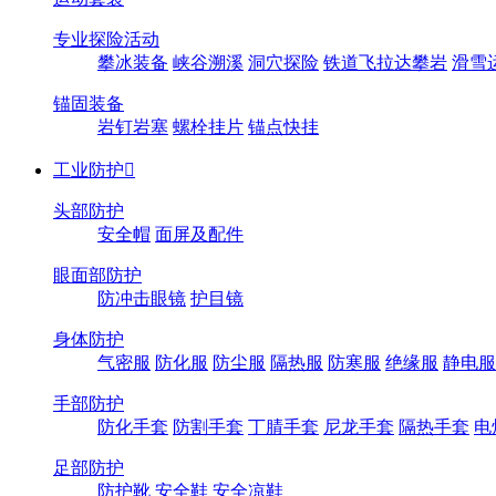
专业探险活动
攀冰装备
峡谷溯溪
洞穴探险
铁道飞拉达攀岩
滑雪
锚固装备
岩钉岩塞
螺栓挂片
锚点快挂
工业防护

头部防护
安全帽
面屏及配件
眼面部防护
防冲击眼镜
护目镜
身体防护
气密服
防化服
防尘服
隔热服
防寒服
绝缘服
静电服
手部防护
防化手套
防割手套
丁腈手套
尼龙手套
隔热手套
电
足部防护
防护靴
安全鞋
安全凉鞋