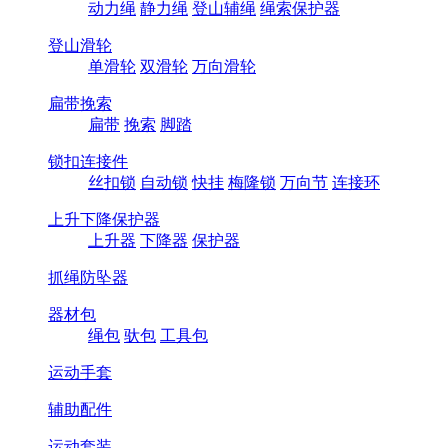
动力绳
静力绳
登山辅绳
绳索保护器
登山滑轮
单滑轮
双滑轮
万向滑轮
扁带挽索
扁带
挽索
脚踏
锁扣连接件
丝扣锁
自动锁
快挂
梅隆锁
万向节
连接环
上升下降保护器
上升器
下降器
保护器
抓绳防坠器
器材包
绳包
驮包
工具包
运动手套
辅助配件
运动套装