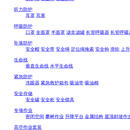
听力防护
耳罩
耳塞
呼吸防护
口罩
全面罩
半面罩
滤盒滤罐
长管呼吸器
长管呼吸
坠落防护
安全帽
安全带
安全绳
定位绳挽索
安全钩
滑轮
上升
生命线
垂直生命线
水平生命线
紧急防护
洗眼器
紧急救护箱包
吸油垫
吸油棉
安全存储
安全罐
安全柜
安全锁具
专项作业
密闭空间
攀树作业
升降平台
金属结构
屋顶斜坡作
高空作业套装