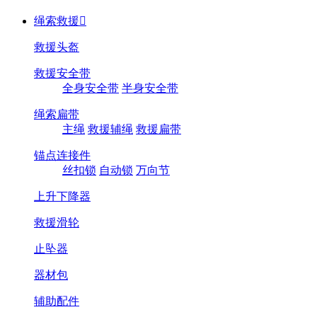
绳索救援

救援头盔
救援安全带
全身安全带
半身安全带
绳索扁带
主绳
救援辅绳
救援扁带
锚点连接件
丝扣锁
自动锁
万向节
上升下降器
救援滑轮
止坠器
器材包
辅助配件