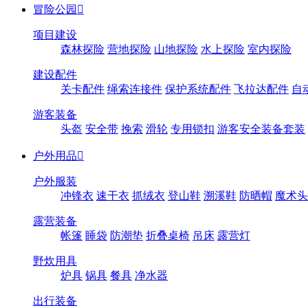
冒险公园

项目建设
森林探险
营地探险
山地探险
水上探险
室内探险
建设配件
关卡配件
绳索连接件
保护系统配件
飞拉达配件
自
游客装备
头盔
安全带
挽索
滑轮
专用锁扣
游客安全装备套装
户外用品

户外服装
冲锋衣
速干衣
抓绒衣
登山鞋
溯溪鞋
防晒帽
魔术头
露营装备
帐篷
睡袋
防潮垫
折叠桌椅
吊床
露营灯
野炊用具
炉具
锅具
餐具
净水器
出行装备