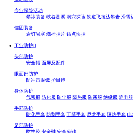
专业探险活动
攀冰装备
峡谷溯溪
洞穴探险
铁道飞拉达攀岩
滑雪
锚固装备
岩钉岩塞
螺栓挂片
锚点快挂
工业防护

头部防护
安全帽
面屏及配件
眼面部防护
防冲击眼镜
护目镜
身体防护
气密服
防化服
防尘服
隔热服
防寒服
绝缘服
静电服
手部防护
防化手套
防割手套
丁腈手套
尼龙手套
隔热手套
电
足部防护
防护靴
安全鞋
安全凉鞋