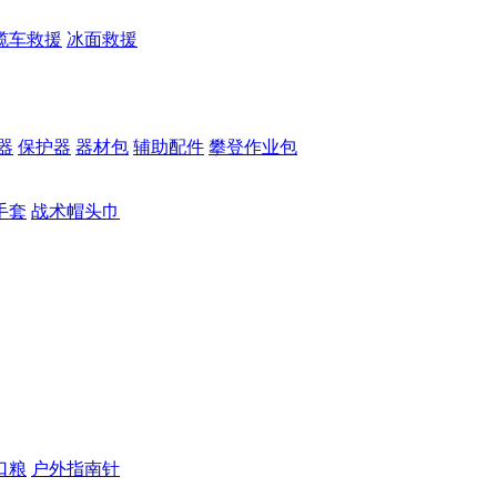
缆车救援
冰面救援
器
保护器
器材包
辅助配件
攀登作业包
手套
战术帽头巾
口粮
户外指南针