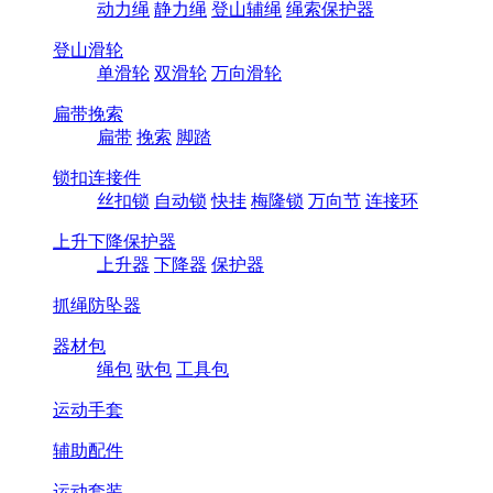
动力绳
静力绳
登山辅绳
绳索保护器
登山滑轮
单滑轮
双滑轮
万向滑轮
扁带挽索
扁带
挽索
脚踏
锁扣连接件
丝扣锁
自动锁
快挂
梅隆锁
万向节
连接环
上升下降保护器
上升器
下降器
保护器
抓绳防坠器
器材包
绳包
驮包
工具包
运动手套
辅助配件
运动套装