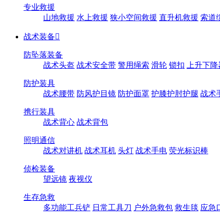
专业救援
山地救援
水上救援
狭小空间救援
直升机救援
索道
战术装备

防坠落装备
战术头盔
战术安全带
警用绳索
滑轮
锁扣
上升下降
防护装具
战术腰带
防风护目镜
防护面罩
护膝护肘护腿
战术
携行装具
战术背心
战术背包
照明通信
战术对讲机
战术耳机
头灯
战术手电
荧光标识棒
侦检装备
望远镜
夜视仪
生存急救
多功能工兵铲
日常工具刀
户外急救包
救生毯
应急