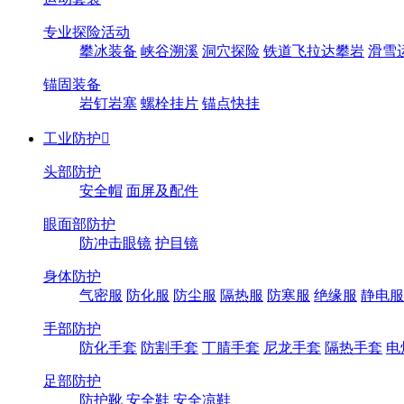
专业探险活动
攀冰装备
峡谷溯溪
洞穴探险
铁道飞拉达攀岩
滑雪
锚固装备
岩钉岩塞
螺栓挂片
锚点快挂
工业防护

头部防护
安全帽
面屏及配件
眼面部防护
防冲击眼镜
护目镜
身体防护
气密服
防化服
防尘服
隔热服
防寒服
绝缘服
静电服
手部防护
防化手套
防割手套
丁腈手套
尼龙手套
隔热手套
电
足部防护
防护靴
安全鞋
安全凉鞋