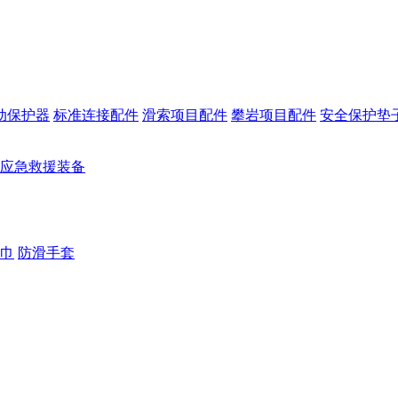
动保护器
标准连接配件
滑索项目配件
攀岩项目配件
安全保护垫
应急救援装备
巾
防滑手套