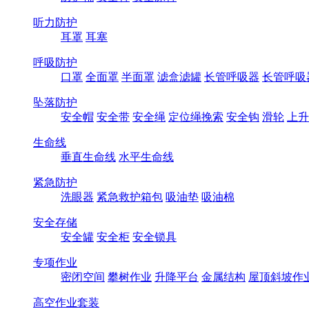
听力防护
耳罩
耳塞
呼吸防护
口罩
全面罩
半面罩
滤盒滤罐
长管呼吸器
长管呼吸
坠落防护
安全帽
安全带
安全绳
定位绳挽索
安全钩
滑轮
上升
生命线
垂直生命线
水平生命线
紧急防护
洗眼器
紧急救护箱包
吸油垫
吸油棉
安全存储
安全罐
安全柜
安全锁具
专项作业
密闭空间
攀树作业
升降平台
金属结构
屋顶斜坡作
高空作业套装