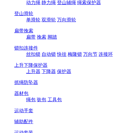
动力绳
静力绳
登山辅绳
绳索保护器
登山滑轮
单滑轮
双滑轮
万向滑轮
扁带挽索
扁带
挽索
脚踏
锁扣连接件
丝扣锁
自动锁
快挂
梅隆锁
万向节
连接环
上升下降保护器
上升器
下降器
保护器
抓绳防坠器
器材包
绳包
驮包
工具包
运动手套
辅助配件
运动套装