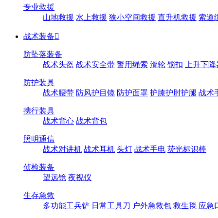
专业救援
山地救援
水上救援
狭小空间救援
直升机救援
索道
战术装备

防坠落装备
战术头盔
战术安全带
警用绳索
滑轮
锁扣
上升下降
防护装具
战术腰带
防风护目镜
防护面罩
护膝护肘护腿
战术
携行装具
战术背心
战术背包
照明通信
战术对讲机
战术耳机
头灯
战术手电
荧光标识棒
侦检装备
望远镜
夜视仪
生存急救
多功能工兵铲
日常工具刀
户外急救包
救生毯
应急