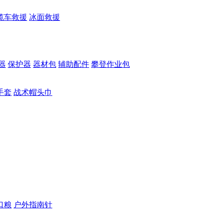
缆车救援
冰面救援
器
保护器
器材包
辅助配件
攀登作业包
手套
战术帽头巾
口粮
户外指南针