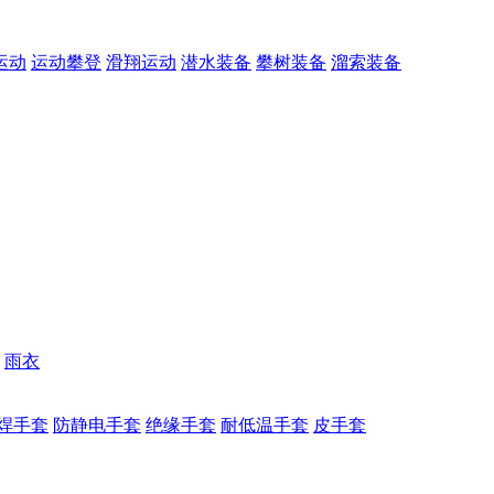
运动
运动攀登
滑翔运动
潜水装备
攀树装备
溜索装备
雨衣
焊手套
防静电手套
绝缘手套
耐低温手套
皮手套