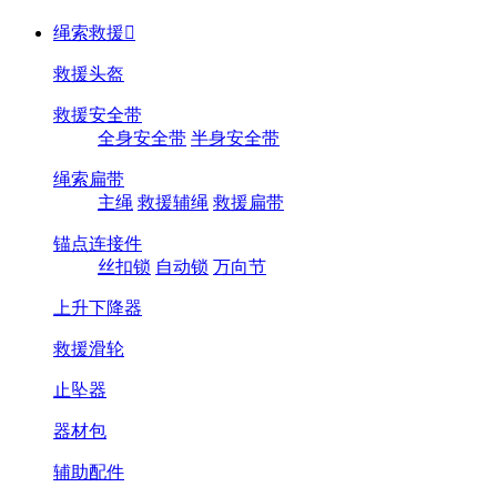
绳索救援

救援头盔
救援安全带
全身安全带
半身安全带
绳索扁带
主绳
救援辅绳
救援扁带
锚点连接件
丝扣锁
自动锁
万向节
上升下降器
救援滑轮
止坠器
器材包
辅助配件