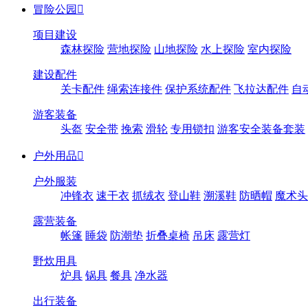
冒险公园

项目建设
森林探险
营地探险
山地探险
水上探险
室内探险
建设配件
关卡配件
绳索连接件
保护系统配件
飞拉达配件
自
游客装备
头盔
安全带
挽索
滑轮
专用锁扣
游客安全装备套装
户外用品

户外服装
冲锋衣
速干衣
抓绒衣
登山鞋
溯溪鞋
防晒帽
魔术头
露营装备
帐篷
睡袋
防潮垫
折叠桌椅
吊床
露营灯
野炊用具
炉具
锅具
餐具
净水器
出行装备