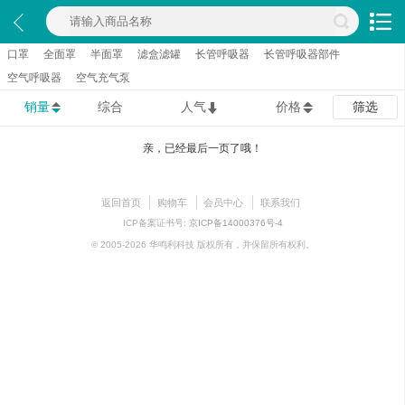
口罩
全面罩
半面罩
滤盒滤罐
长管呼吸器
长管呼吸器部件
空气呼吸器
空气充气泵
销量
综合
人气
价格
筛选
亲，已经最后一页了哦！
返回首页
购物车
会员中心
联系我们
ICP备案证书号:
京ICP备14000376号-4
© 2005-2026 华鸣利科技 版权所有，并保留所有权利。