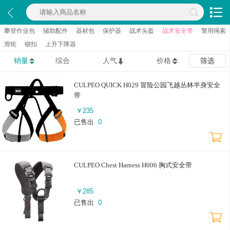
攀登作业包
辅助配件
器材包
保护器
战术头盔
战术安全带
警用绳索
滑轮
锁扣
上升下降器
销量
综合
人气
价格
筛选
CULPEO QUICK H029 冒险公园飞越丛林半身安全
带
￥
235
已售出
0
CULPEO Chest Harness H006 胸式安全带
￥
285
已售出
0