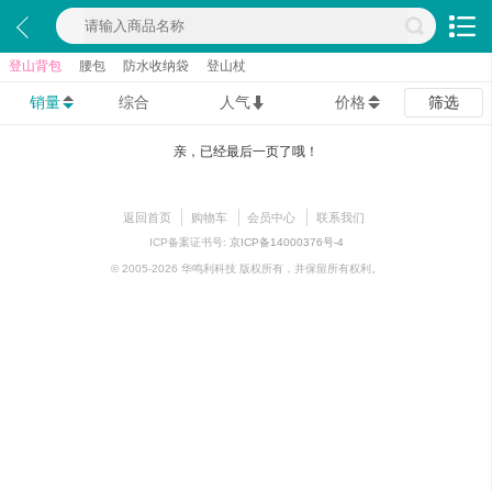
登山背包
腰包
防水收纳袋
登山杖
销量
综合
人气
价格
筛选
亲，已经最后一页了哦！
返回首页
购物车
会员中心
联系我们
ICP备案证书号:
京ICP备14000376号-4
© 2005-2026 华鸣利科技 版权所有，并保留所有权利。