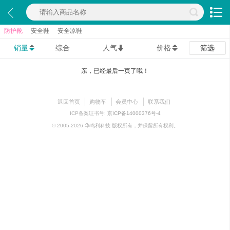
防护靴
安全鞋
安全凉鞋
销量
综合
人气
价格
筛选
亲，已经最后一页了哦！
返回首页
购物车
会员中心
联系我们
ICP备案证书号:
京ICP备14000376号-4
© 2005-2026 华鸣利科技 版权所有，并保留所有权利。