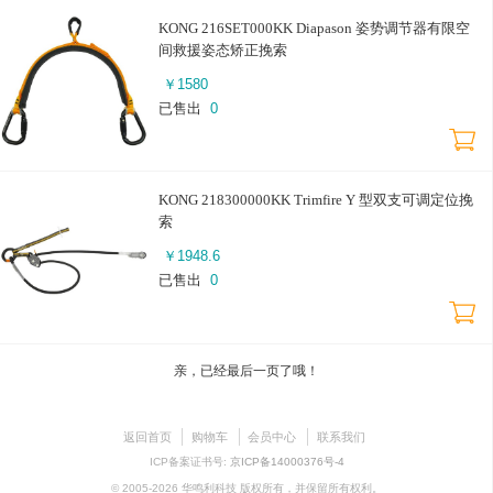
KONG 216SET000KK Diapason 姿势调节器有限空
间救援姿态矫正挽索
￥
1580
已售出
0
KONG 218300000KK Trimfire Y 型双支可调定位挽
索
￥
1948.6
已售出
0
亲，已经最后一页了哦！
返回首页
购物车
会员中心
联系我们
ICP备案证书号:
京ICP备14000376号-4
© 2005-2026 华鸣利科技 版权所有，并保留所有权利。