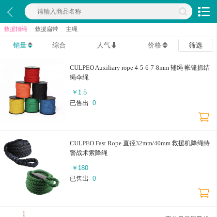
救援辅绳
救援扁带
主绳
销量
综合
人气
价格
筛选
CULPEO Auxiliary rope 4-5-6-7-8mm 辅绳 帐篷抓结
绳伞绳
￥
1.5
已售出
0
CULPEO Fast Rope 直径32mm/40mm 救援机降绳特
警战术索降绳
￥
180
已售出
0