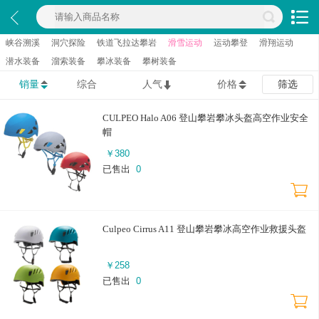
峡谷溯溪
洞穴探险
铁道飞拉达攀岩
滑雪运动
运动攀登
滑翔运动
潜水装备
溜索装备
攀冰装备
攀树装备
销量
综合
人气
价格
筛选
CULPEO Halo A06 登山攀岩攀冰头盔高空作业安全
帽
￥
380
已售出
0
Culpeo Cirrus A11 登山攀岩攀冰高空作业救援头盔
￥
258
已售出
0