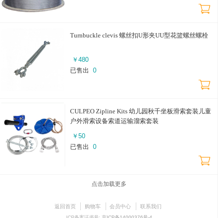
Turnbuckle clevis 螺丝扣U形夹UU型花篮螺丝螺栓
￥
480
已售出
0
CULPEO Zipline Kits 幼儿园秋千坐板滑索套装儿童
户外滑索设备索道运输溜索套装
￥
50
已售出
0
点击加载更多
返回首页
购物车
会员中心
联系我们
ICP备案证书号:
京ICP备14000376号-4