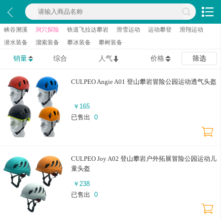
峡谷溯溪
洞穴探险
铁道飞拉达攀岩
滑雪运动
运动攀登
滑翔运动
潜水装备
溜索装备
攀冰装备
攀树装备
销量
综合
人气
价格
筛选
CULPEO Angie A01 登山攀岩冒险公园运动透气头盔
￥
165
已售出
0
CULPEO Joy A02 登山攀岩户外拓展冒险公园运动儿
童头盔
￥
238
已售出
0