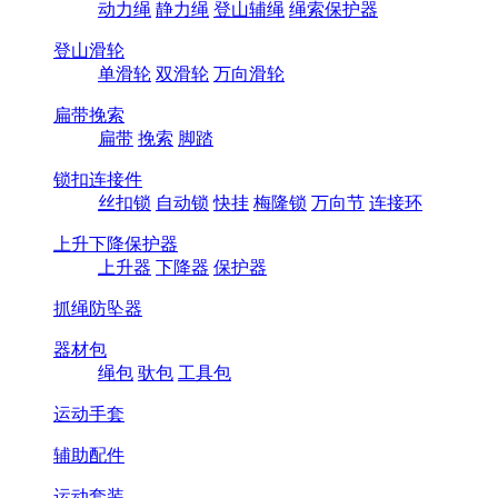
动力绳
静力绳
登山辅绳
绳索保护器
登山滑轮
单滑轮
双滑轮
万向滑轮
扁带挽索
扁带
挽索
脚踏
锁扣连接件
丝扣锁
自动锁
快挂
梅隆锁
万向节
连接环
上升下降保护器
上升器
下降器
保护器
抓绳防坠器
器材包
绳包
驮包
工具包
运动手套
辅助配件
运动套装