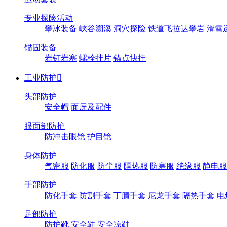
专业探险活动
攀冰装备
峡谷溯溪
洞穴探险
铁道飞拉达攀岩
滑雪
锚固装备
岩钉岩塞
螺栓挂片
锚点快挂
工业防护

头部防护
安全帽
面屏及配件
眼面部防护
防冲击眼镜
护目镜
身体防护
气密服
防化服
防尘服
隔热服
防寒服
绝缘服
静电服
手部防护
防化手套
防割手套
丁腈手套
尼龙手套
隔热手套
电
足部防护
防护靴
安全鞋
安全凉鞋