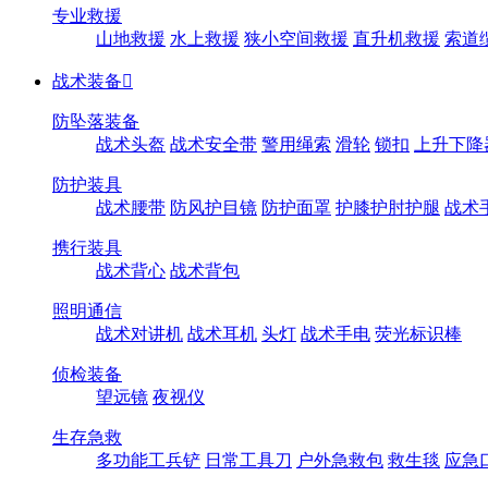
专业救援
山地救援
水上救援
狭小空间救援
直升机救援
索道
战术装备

防坠落装备
战术头盔
战术安全带
警用绳索
滑轮
锁扣
上升下降
防护装具
战术腰带
防风护目镜
防护面罩
护膝护肘护腿
战术
携行装具
战术背心
战术背包
照明通信
战术对讲机
战术耳机
头灯
战术手电
荧光标识棒
侦检装备
望远镜
夜视仪
生存急救
多功能工兵铲
日常工具刀
户外急救包
救生毯
应急