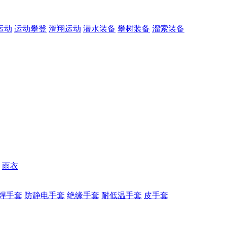
运动
运动攀登
滑翔运动
潜水装备
攀树装备
溜索装备
雨衣
焊手套
防静电手套
绝缘手套
耐低温手套
皮手套