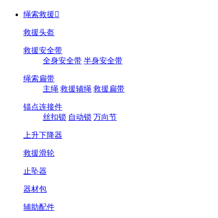
绳索救援

救援头盔
救援安全带
全身安全带
半身安全带
绳索扁带
主绳
救援辅绳
救援扁带
锚点连接件
丝扣锁
自动锁
万向节
上升下降器
救援滑轮
止坠器
器材包
辅助配件