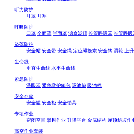
听力防护
耳罩
耳塞
呼吸防护
口罩
全面罩
半面罩
滤盒滤罐
长管呼吸器
长管呼吸
坠落防护
安全帽
安全带
安全绳
定位绳挽索
安全钩
滑轮
上升
生命线
垂直生命线
水平生命线
紧急防护
洗眼器
紧急救护箱包
吸油垫
吸油棉
安全存储
安全罐
安全柜
安全锁具
专项作业
密闭空间
攀树作业
升降平台
金属结构
屋顶斜坡作
高空作业套装