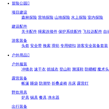
冒险公园

项目建设
森林探险
营地探险
山地探险
水上探险
室内探险
建设配件
关卡配件
绳索连接件
保护系统配件
飞拉达配件
自
游客装备
头盔
安全带
挽索
滑轮
专用锁扣
游客安全装备套装
户外用品

户外服装
冲锋衣
速干衣
抓绒衣
登山鞋
溯溪鞋
防晒帽
魔术头
露营装备
帐篷
睡袋
防潮垫
折叠桌椅
吊床
露营灯
野炊用具
炉具
锅具
餐具
净水器
出行装备