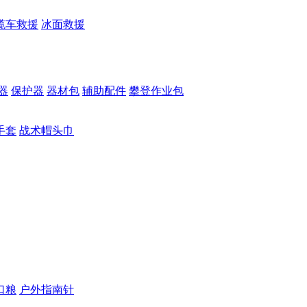
缆车救援
冰面救援
器
保护器
器材包
辅助配件
攀登作业包
手套
战术帽头巾
口粮
户外指南针