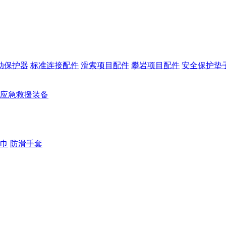
动保护器
标准连接配件
滑索项目配件
攀岩项目配件
安全保护垫
应急救援装备
巾
防滑手套