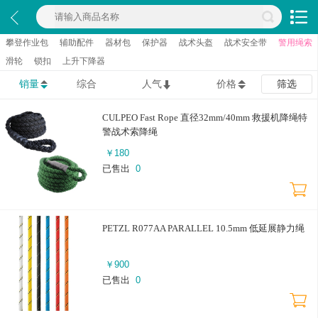
攀登作业包
辅助配件
器材包
保护器
战术头盔
战术安全带
警用绳索
滑轮
锁扣
上升下降器
销量
综合
人气
价格
筛选
CULPEO Fast Rope 直径32mm/40mm 救援机降绳特
警战术索降绳
￥
180
已售出
0
PETZL R077AA PARALLEL 10.5mm 低延展静力绳
￥
900
已售出
0