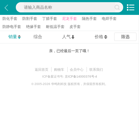
防化手套
防割手套
丁腈手套
尼龙手套
隔热手套
电焊手套
防静电手套
绝缘手套
耐低温手套
皮手套
销量
综合
人气
价格
筛选
亲，已经最后一页了哦！
返回首页
购物车
会员中心
联系我们
ICP备案证书号:
京ICP备14000376号-4
© 2005-2026 华鸣利科技 版权所有，并保留所有权利。