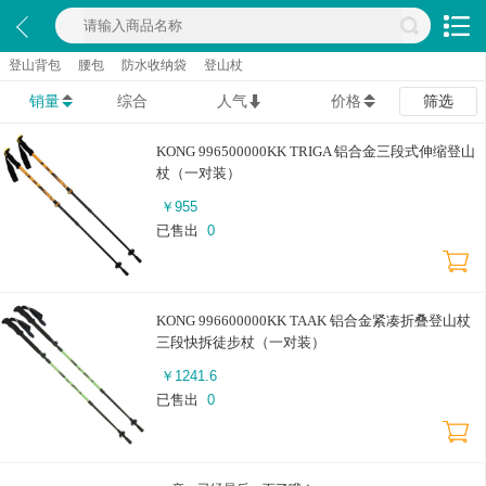
登山背包
腰包
防水收纳袋
登山杖
销量
综合
人气
价格
筛选
KONG 996500000KK TRIGA 铝合金三段式伸缩登山
杖（一对装）
￥
955
已售出
0
KONG 996600000KK TAAK 铝合金紧凑折叠登山杖
三段快拆徒步杖（一对装）
￥
1241.6
已售出
0