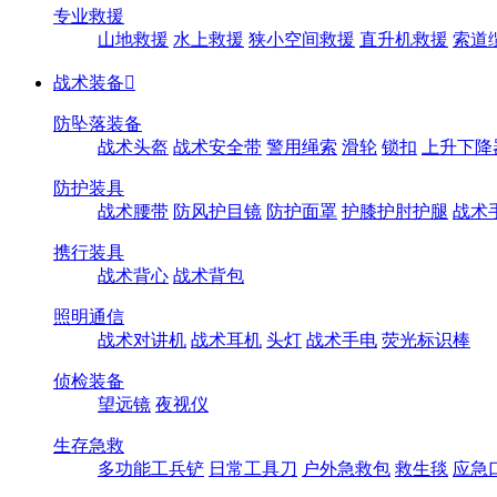
专业救援
山地救援
水上救援
狭小空间救援
直升机救援
索道
战术装备

防坠落装备
战术头盔
战术安全带
警用绳索
滑轮
锁扣
上升下降
防护装具
战术腰带
防风护目镜
防护面罩
护膝护肘护腿
战术
携行装具
战术背心
战术背包
照明通信
战术对讲机
战术耳机
头灯
战术手电
荧光标识棒
侦检装备
望远镜
夜视仪
生存急救
多功能工兵铲
日常工具刀
户外急救包
救生毯
应急