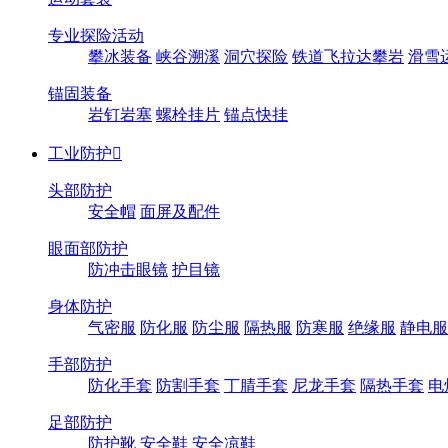
专业探险活动
攀冰装备
峡谷溯溪
洞穴探险
铁道飞拉达攀岩
滑雪
锚固装备
岩钉岩塞
螺栓挂片
锚点快挂
工业防护

头部防护
安全帽
面屏及配件
眼面部防护
防冲击眼镜
护目镜
身体防护
气密服
防化服
防尘服
隔热服
防寒服
绝缘服
静电服
手部防护
防化手套
防割手套
丁腈手套
尼龙手套
隔热手套
电
足部防护
防护靴
安全鞋
安全凉鞋