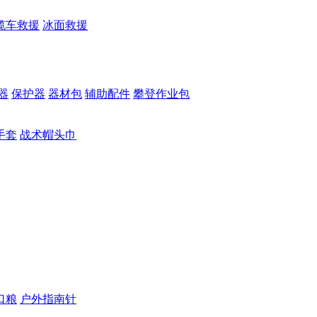
缆车救援
冰面救援
器
保护器
器材包
辅助配件
攀登作业包
手套
战术帽头巾
口粮
户外指南针