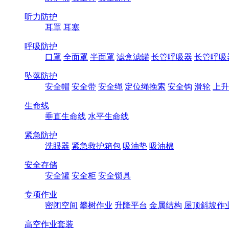
听力防护
耳罩
耳塞
呼吸防护
口罩
全面罩
半面罩
滤盒滤罐
长管呼吸器
长管呼吸
坠落防护
安全帽
安全带
安全绳
定位绳挽索
安全钩
滑轮
上升
生命线
垂直生命线
水平生命线
紧急防护
洗眼器
紧急救护箱包
吸油垫
吸油棉
安全存储
安全罐
安全柜
安全锁具
专项作业
密闭空间
攀树作业
升降平台
金属结构
屋顶斜坡作
高空作业套装