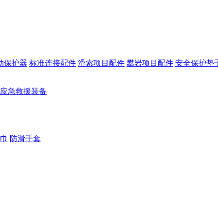
动保护器
标准连接配件
滑索项目配件
攀岩项目配件
安全保护垫
应急救援装备
巾
防滑手套