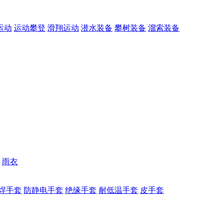
运动
运动攀登
滑翔运动
潜水装备
攀树装备
溜索装备
雨衣
焊手套
防静电手套
绝缘手套
耐低温手套
皮手套