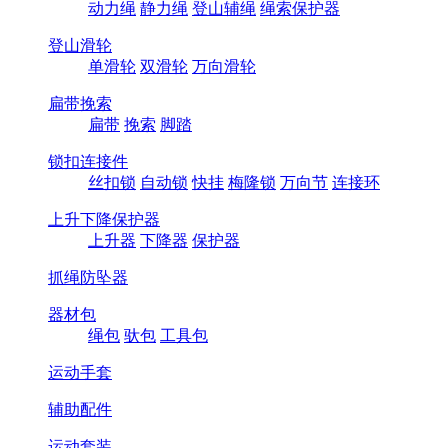
动力绳
静力绳
登山辅绳
绳索保护器
登山滑轮
单滑轮
双滑轮
万向滑轮
扁带挽索
扁带
挽索
脚踏
锁扣连接件
丝扣锁
自动锁
快挂
梅隆锁
万向节
连接环
上升下降保护器
上升器
下降器
保护器
抓绳防坠器
器材包
绳包
驮包
工具包
运动手套
辅助配件
运动套装