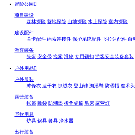
冒险公园

项目建设
森林探险
营地探险
山地探险
水上探险
室内探险
建设配件
关卡配件
绳索连接件
保护系统配件
飞拉达配件
自
游客装备
头盔
安全带
挽索
滑轮
专用锁扣
游客安全装备套装
户外用品

户外服装
冲锋衣
速干衣
抓绒衣
登山鞋
溯溪鞋
防晒帽
魔术头
露营装备
帐篷
睡袋
防潮垫
折叠桌椅
吊床
露营灯
野炊用具
炉具
锅具
餐具
净水器
出行装备