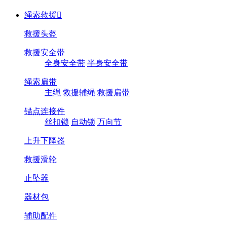
绳索救援

救援头盔
救援安全带
全身安全带
半身安全带
绳索扁带
主绳
救援辅绳
救援扁带
锚点连接件
丝扣锁
自动锁
万向节
上升下降器
救援滑轮
止坠器
器材包
辅助配件