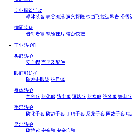
专业探险活动
攀冰装备
峡谷溯溪
洞穴探险
铁道飞拉达攀岩
滑雪
锚固装备
岩钉岩塞
螺栓挂片
锚点快挂
工业防护

头部防护
安全帽
面屏及配件
眼面部防护
防冲击眼镜
护目镜
身体防护
气密服
防化服
防尘服
隔热服
防寒服
绝缘服
静电服
手部防护
防化手套
防割手套
丁腈手套
尼龙手套
隔热手套
电
足部防护
防护靴
安全鞋
安全凉鞋