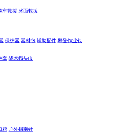
缆车救援
冰面救援
器
保护器
器材包
辅助配件
攀登作业包
手套
战术帽头巾
口粮
户外指南针