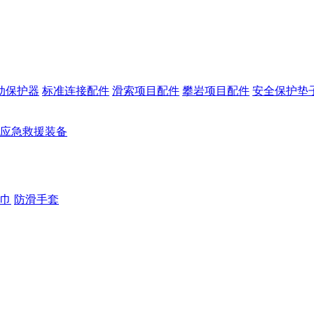
动保护器
标准连接配件
滑索项目配件
攀岩项目配件
安全保护垫
应急救援装备
巾
防滑手套