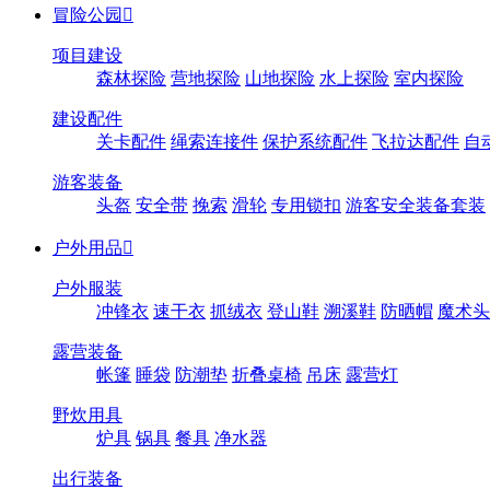
冒险公园

项目建设
森林探险
营地探险
山地探险
水上探险
室内探险
建设配件
关卡配件
绳索连接件
保护系统配件
飞拉达配件
自
游客装备
头盔
安全带
挽索
滑轮
专用锁扣
游客安全装备套装
户外用品

户外服装
冲锋衣
速干衣
抓绒衣
登山鞋
溯溪鞋
防晒帽
魔术头
露营装备
帐篷
睡袋
防潮垫
折叠桌椅
吊床
露营灯
野炊用具
炉具
锅具
餐具
净水器
出行装备