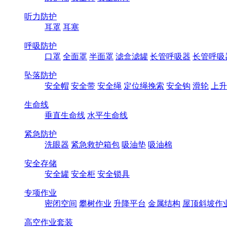
听力防护
耳罩
耳塞
呼吸防护
口罩
全面罩
半面罩
滤盒滤罐
长管呼吸器
长管呼吸
坠落防护
安全帽
安全带
安全绳
定位绳挽索
安全钩
滑轮
上升
生命线
垂直生命线
水平生命线
紧急防护
洗眼器
紧急救护箱包
吸油垫
吸油棉
安全存储
安全罐
安全柜
安全锁具
专项作业
密闭空间
攀树作业
升降平台
金属结构
屋顶斜坡作
高空作业套装