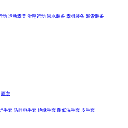
运动
运动攀登
滑翔运动
潜水装备
攀树装备
溜索装备
雨衣
焊手套
防静电手套
绝缘手套
耐低温手套
皮手套