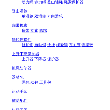
动力绳
静力绳
登山辅绳
绳索保护器
登山滑轮
单滑轮
双滑轮
万向滑轮
扁带挽索
扁带
挽索
脚踏
锁扣连接件
丝扣锁
自动锁
快挂
梅隆锁
万向节
连接环
上升下降保护器
上升器
下降器
保护器
抓绳防坠器
器材包
绳包
驮包
工具包
运动手套
辅助配件
运动套装