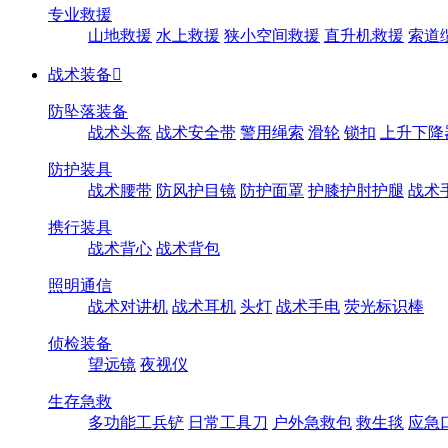
专业救援
山地救援
水上救援
狭小空间救援
直升机救援
索道
战术装备

防坠落装备
战术头盔
战术安全带
警用绳索
滑轮
锁扣
上升下降
防护装具
战术腰带
防风护目镜
防护面罩
护膝护肘护腿
战术
携行装具
战术背心
战术背包
照明通信
战术对讲机
战术耳机
头灯
战术手电
荧光标识棒
侦检装备
望远镜
夜视仪
生存急救
多功能工兵铲
日常工具刀
户外急救包
救生毯
应急