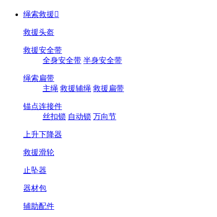
绳索救援

救援头盔
救援安全带
全身安全带
半身安全带
绳索扁带
主绳
救援辅绳
救援扁带
锚点连接件
丝扣锁
自动锁
万向节
上升下降器
救援滑轮
止坠器
器材包
辅助配件