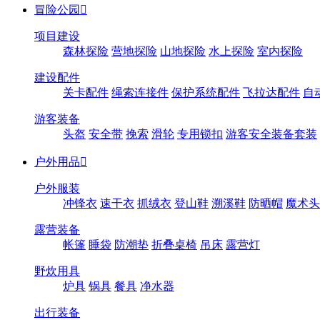
冒险公园

项目建设
森林探险
营地探险
山地探险
水上探险
室内探险
建设配件
关卡配件
绳索连接件
保护系统配件
飞拉达配件
自
游客装备
头盔
安全带
挽索
滑轮
专用锁扣
游客安全装备套装
户外用品

户外服装
冲锋衣
速干衣
抓绒衣
登山鞋
溯溪鞋
防晒帽
魔术头
露营装备
帐篷
睡袋
防潮垫
折叠桌椅
吊床
露营灯
野炊用具
炉具
锅具
餐具
净水器
出行装备