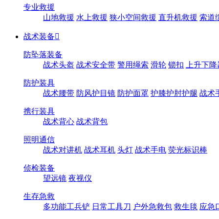
专业救援
山地救援
水上救援
狭小空间救援
直升机救援
索道
战术装备

防坠落装备
战术头盔
战术安全带
警用绳索
滑轮
锁扣
上升下降
防护装具
战术腰带
防风护目镜
防护面罩
护膝护肘护腿
战术
携行装具
战术背心
战术背包
照明通信
战术对讲机
战术耳机
头灯
战术手电
荧光标识棒
侦检装备
望远镜
夜视仪
生存急救
多功能工兵铲
日常工具刀
户外急救包
救生毯
应急