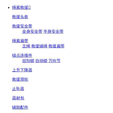
绳索救援

救援头盔
救援安全带
全身安全带
半身安全带
绳索扁带
主绳
救援辅绳
救援扁带
锚点连接件
丝扣锁
自动锁
万向节
上升下降器
救援滑轮
止坠器
器材包
辅助配件