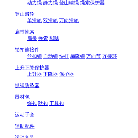
动力绳
静力绳
登山辅绳
绳索保护器
登山滑轮
单滑轮
双滑轮
万向滑轮
扁带挽索
扁带
挽索
脚踏
锁扣连接件
丝扣锁
自动锁
快挂
梅隆锁
万向节
连接环
上升下降保护器
上升器
下降器
保护器
抓绳防坠器
器材包
绳包
驮包
工具包
运动手套
辅助配件
运动套装