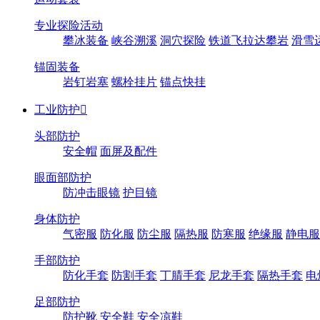
专业探险活动
攀冰装备
峡谷溯溪
洞穴探险
铁道飞拉达攀岩
滑雪
锚固装备
岩钉岩塞
螺栓挂片
锚点快挂
工业防护

头部防护
安全帽
面屏及配件
眼面部防护
防冲击眼镜
护目镜
身体防护
气密服
防化服
防尘服
隔热服
防寒服
绝缘服
静电服
手部防护
防化手套
防割手套
丁腈手套
尼龙手套
隔热手套
电
足部防护
防护靴
安全鞋
安全凉鞋