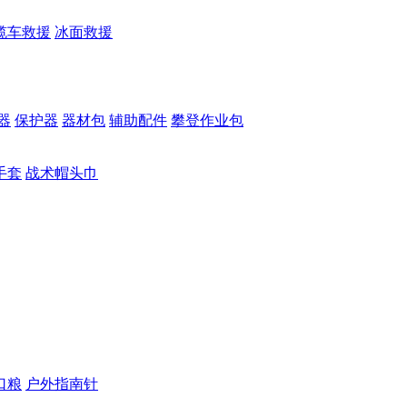
缆车救援
冰面救援
器
保护器
器材包
辅助配件
攀登作业包
手套
战术帽头巾
口粮
户外指南针