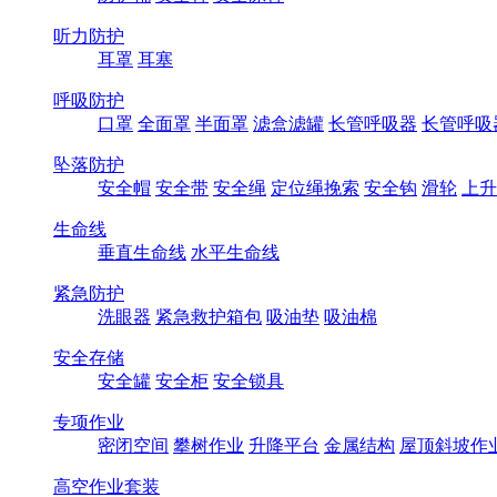
听力防护
耳罩
耳塞
呼吸防护
口罩
全面罩
半面罩
滤盒滤罐
长管呼吸器
长管呼吸
坠落防护
安全帽
安全带
安全绳
定位绳挽索
安全钩
滑轮
上升
生命线
垂直生命线
水平生命线
紧急防护
洗眼器
紧急救护箱包
吸油垫
吸油棉
安全存储
安全罐
安全柜
安全锁具
专项作业
密闭空间
攀树作业
升降平台
金属结构
屋顶斜坡作
高空作业套装