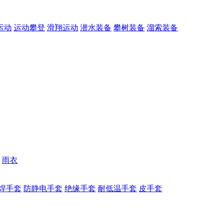
运动
运动攀登
滑翔运动
潜水装备
攀树装备
溜索装备
雨衣
焊手套
防静电手套
绝缘手套
耐低温手套
皮手套