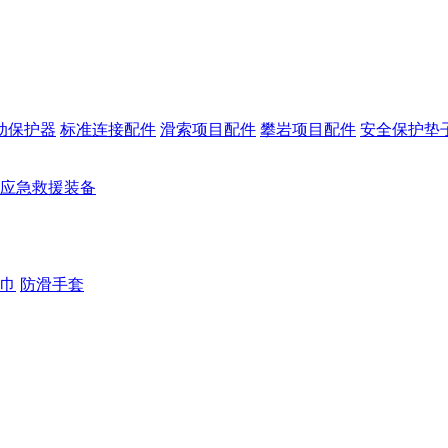
动保护器
标准连接配件
滑索项目配件
攀岩项目配件
安全保护垫
应急救援装备
巾
防滑手套