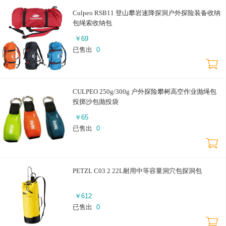
Culpeo RSB11 登山攀岩速降探洞户外探险装备收纳
包绳索收纳包
￥
69
已售出
0
CULPEO 250g/300g 户外探险攀树高空作业抛绳包
投掷沙包抛投袋
￥
65
已售出
0
PETZL C03 2 22L耐用中等容量洞穴包探洞包
￥
612
已售出
0