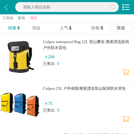
工具包
驮包
绳包
销量
综合
人气
价格
筛选
Culpeo waterproof Bag 22L 登山攀岩 溯溪漂流探洞
户外防水背包
￥
298
已售出
0
Culpeo 25L 户外探险溯溪漂流登山探洞防水背包
￥
75
已售出
0