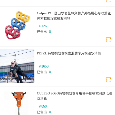
Culpeo P15 登山攀岩丛林穿越户外拓展心形双滑轮
绳索救援溜索横渡滑轮
￥
126
已售出
0
PETZL 特警挑战赛横索滑越专用横渡双滑轮
￥
1650
已售出
0
CULPEO SOSO特警挑战赛专用带手把横索滑越飞渡
双滑轮
￥
850
已售出
0