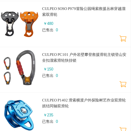
CULPEO SOSO P979冒险公园绳索救援丛林穿越溜
索双滑轮
￥
480
已售出
0
CULPEO PC101 户外岩壁攀登救援滑轮主锁登山安
全扣溜索滑轮快挂锁
￥
150
已售出
0
CULPEO P1402 滑索横渡户外探险树艺作业双滑轮
抓结同轴双滑轮
￥
235
已售出
0