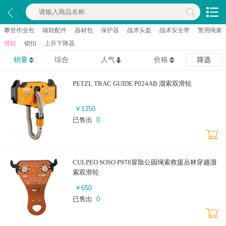
攀登作业包
辅助配件
器材包
保护器
战术头盔
战术安全带
警用绳索
滑轮
锁扣
上升下降器
销量
综合
人气
价格
筛选
PETZL TRAC GUIDE P024AB 溜索双滑轮
￥
1350
已售出
0
CULPEO SOSO P978冒险公园绳索救援丛林穿越溜
索双滑轮
￥
650
已售出
0