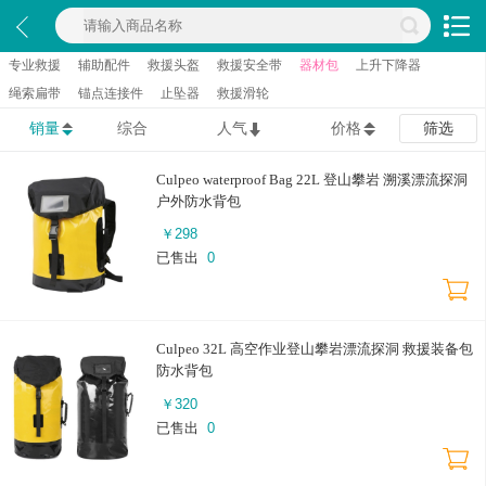
专业救援
辅助配件
救援头盔
救援安全带
器材包
上升下降器
绳索扁带
锚点连接件
止坠器
救援滑轮
销量
综合
人气
价格
筛选
Culpeo waterproof Bag 22L 登山攀岩 溯溪漂流探洞
户外防水背包
￥
298
已售出
0
Culpeo 32L 高空作业登山攀岩漂流探洞 救援装备包
防水背包
￥
320
已售出
0