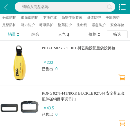
头部防护
眼面部防护
专项作业
高空作业套装
身体防护
手部防护
足部防护
听力防护
呼吸防护
坠落防护
生命线
紧急防护
安全存储
销量
综合
人气
价格
筛选
PETZL S02Y 250 JET 树艺抛投配重袋投掷包
￥
200
已售出
0
KONG 927F441N0XK BUCKLE 927.44 安全带五金
配件碳钢目字调节扣
￥
43.5
已售出
0