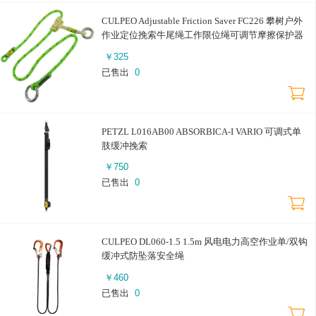
CULPEO Adjustable Friction Saver FC226 攀树户外
作业定位挽索牛尾绳工作限位绳可调节摩擦保护器
￥
325
已售出
0
PETZL L016AB00 ABSORBICA-I VARIO 可调式单
肢缓冲挽索
￥
750
已售出
0
CULPEO DL060-1.5 1.5m 风电电力高空作业单/双钩
缓冲式防坠落安全绳
￥
460
已售出
0