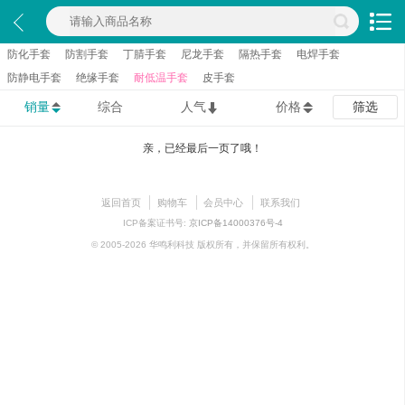
防化手套
防割手套
丁腈手套
尼龙手套
隔热手套
电焊手套
防静电手套
绝缘手套
耐低温手套
皮手套
销量
综合
人气
价格
筛选
亲，已经最后一页了哦！
返回首页
购物车
会员中心
联系我们
ICP备案证书号:
京ICP备14000376号-4
© 2005-2026 华鸣利科技 版权所有，并保留所有权利。