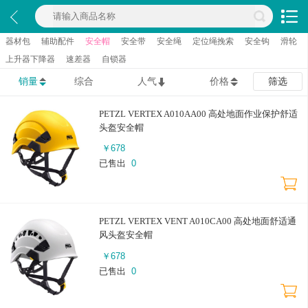
器材包
辅助配件
安全帽
安全带
安全绳
定位绳挽索
安全钩
滑轮
上升器下降器
速差器
自锁器
销量
综合
人气
价格
筛选
PETZL VERTEX A010AA00 高处地面作业保护舒适
头盔安全帽
￥
678
已售出
0
PETZL VERTEX VENT A010CA00 高处地面舒适通
风头盔安全帽
￥
678
已售出
0