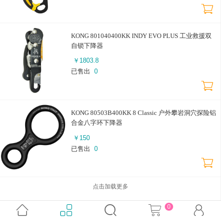
KONG 801040400KK INDY EVO PLUS 工业救援双
自锁下降器
￥
1803.8
已售出
0
KONG 80503B400KK 8 Classic 户外攀岩洞穴探险铝
合金八字环下降器
￥
150
已售出
0
点击加载更多
0





返回首页
购物车
会员中心
联系我们
ICP备案证书号:
京ICP备14000376号-4