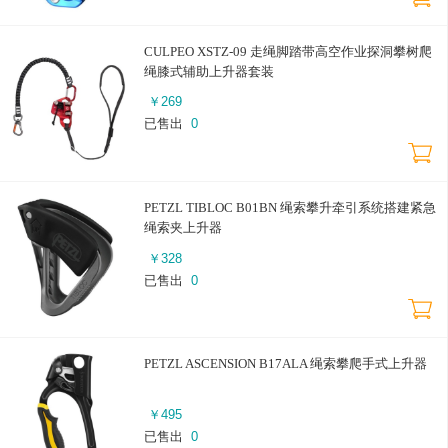
CULPEO XSTZ-09 走绳脚踏带高空作业探洞攀树爬
绳膝式辅助上升器套装
￥
269
已售出
0
PETZL TIBLOC B01BN 绳索攀升牵引系统搭建紧急
绳索夹上升器
￥
328
已售出
0
PETZL ASCENSION B17ALA 绳索攀爬手式上升器
￥
495
已售出
0