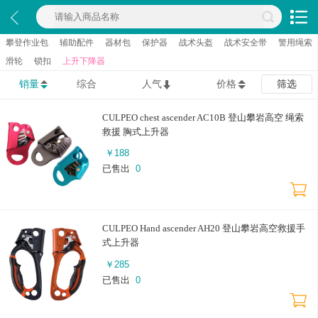
攀登作业包
辅助配件
器材包
保护器
战术头盔
战术安全带
警用绳索
滑轮
锁扣
上升下降器
销量
综合
人气
价格
筛选
CULPEO chest ascender AC10B 登山攀岩高空 绳索
救援 胸式上升器
￥
188
已售出
0
CULPEO Hand ascender AH20 登山攀岩高空救援手
式上升器
￥
285
已售出
0