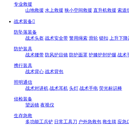
专业救援
山地救援
水上救援
狭小空间救援
直升机救援
索道
战术装备

防坠落装备
战术头盔
战术安全带
警用绳索
滑轮
锁扣
上升下降
防护装具
战术腰带
防风护目镜
防护面罩
护膝护肘护腿
战术
携行装具
战术背心
战术背包
照明通信
战术对讲机
战术耳机
头灯
战术手电
荧光标识棒
侦检装备
望远镜
夜视仪
生存急救
多功能工兵铲
日常工具刀
户外急救包
救生毯
应急