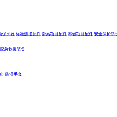
动保护器
标准连接配件
滑索项目配件
攀岩项目配件
安全保护垫
应急救援装备
巾
防滑手套