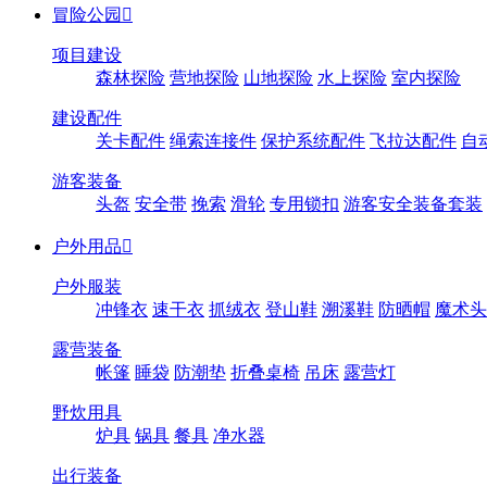
冒险公园

项目建设
森林探险
营地探险
山地探险
水上探险
室内探险
建设配件
关卡配件
绳索连接件
保护系统配件
飞拉达配件
自
游客装备
头盔
安全带
挽索
滑轮
专用锁扣
游客安全装备套装
户外用品

户外服装
冲锋衣
速干衣
抓绒衣
登山鞋
溯溪鞋
防晒帽
魔术头
露营装备
帐篷
睡袋
防潮垫
折叠桌椅
吊床
露营灯
野炊用具
炉具
锅具
餐具
净水器
出行装备