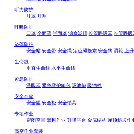
听力防护
耳罩
耳塞
呼吸防护
口罩
全面罩
半面罩
滤盒滤罐
长管呼吸器
长管呼吸
坠落防护
安全帽
安全带
安全绳
定位绳挽索
安全钩
滑轮
上升
生命线
垂直生命线
水平生命线
紧急防护
洗眼器
紧急救护箱包
吸油垫
吸油棉
安全存储
安全罐
安全柜
安全锁具
专项作业
密闭空间
攀树作业
升降平台
金属结构
屋顶斜坡作
高空作业套装