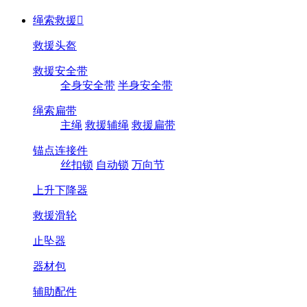
绳索救援

救援头盔
救援安全带
全身安全带
半身安全带
绳索扁带
主绳
救援辅绳
救援扁带
锚点连接件
丝扣锁
自动锁
万向节
上升下降器
救援滑轮
止坠器
器材包
辅助配件