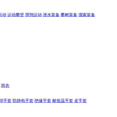
运动
运动攀登
滑翔运动
潜水装备
攀树装备
溜索装备
雨衣
焊手套
防静电手套
绝缘手套
耐低温手套
皮手套