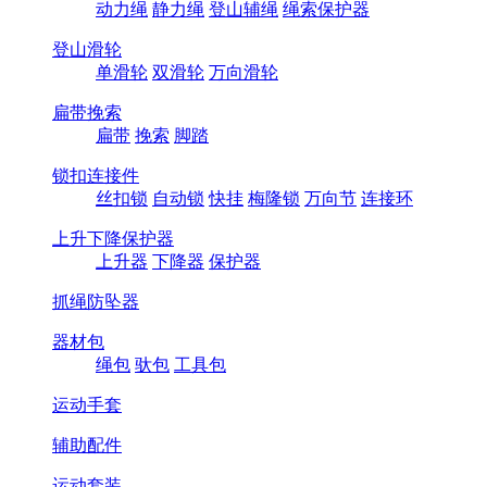
动力绳
静力绳
登山辅绳
绳索保护器
登山滑轮
单滑轮
双滑轮
万向滑轮
扁带挽索
扁带
挽索
脚踏
锁扣连接件
丝扣锁
自动锁
快挂
梅隆锁
万向节
连接环
上升下降保护器
上升器
下降器
保护器
抓绳防坠器
器材包
绳包
驮包
工具包
运动手套
辅助配件
运动套装