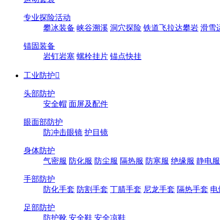
专业探险活动
攀冰装备
峡谷溯溪
洞穴探险
铁道飞拉达攀岩
滑雪
锚固装备
岩钉岩塞
螺栓挂片
锚点快挂
工业防护

头部防护
安全帽
面屏及配件
眼面部防护
防冲击眼镜
护目镜
身体防护
气密服
防化服
防尘服
隔热服
防寒服
绝缘服
静电服
手部防护
防化手套
防割手套
丁腈手套
尼龙手套
隔热手套
电
足部防护
防护靴
安全鞋
安全凉鞋