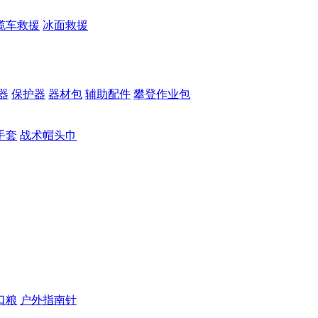
缆车救援
冰面救援
器
保护器
器材包
辅助配件
攀登作业包
手套
战术帽头巾
口粮
户外指南针