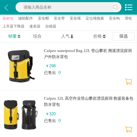
器材包
辅助配件
安全帽
安全带
安全绳
定位绳挽索
安全钩
滑轮
上升器下降器
速差器
自锁器
销量
综合
人气
价格
筛选
Culpeo waterproof Bag 22L 登山攀岩 溯溪漂流探洞
户外防水背包
￥
298
已售出
0
Culpeo 32L 高空作业登山攀岩漂流探洞 救援装备包
防水背包
￥
320
已售出
0