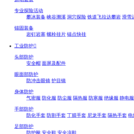
专业探险活动
攀冰装备
峡谷溯溪
洞穴探险
铁道飞拉达攀岩
滑雪
锚固装备
岩钉岩塞
螺栓挂片
锚点快挂
工业防护

头部防护
安全帽
面屏及配件
眼面部防护
防冲击眼镜
护目镜
身体防护
气密服
防化服
防尘服
隔热服
防寒服
绝缘服
静电服
手部防护
防化手套
防割手套
丁腈手套
尼龙手套
隔热手套
电
足部防护
防护靴
安全鞋
安全凉鞋