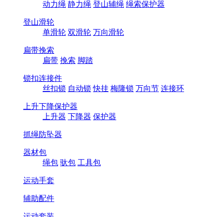
动力绳
静力绳
登山辅绳
绳索保护器
登山滑轮
单滑轮
双滑轮
万向滑轮
扁带挽索
扁带
挽索
脚踏
锁扣连接件
丝扣锁
自动锁
快挂
梅隆锁
万向节
连接环
上升下降保护器
上升器
下降器
保护器
抓绳防坠器
器材包
绳包
驮包
工具包
运动手套
辅助配件
运动套装