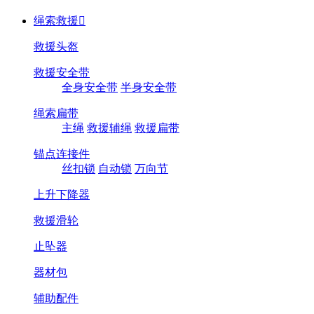
绳索救援

救援头盔
救援安全带
全身安全带
半身安全带
绳索扁带
主绳
救援辅绳
救援扁带
锚点连接件
丝扣锁
自动锁
万向节
上升下降器
救援滑轮
止坠器
器材包
辅助配件