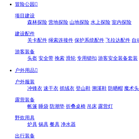
冒险公园

项目建设
森林探险
营地探险
山地探险
水上探险
室内探险
建设配件
关卡配件
绳索连接件
保护系统配件
飞拉达配件
自
游客装备
头盔
安全带
挽索
滑轮
专用锁扣
游客安全装备套装
户外用品

户外服装
冲锋衣
速干衣
抓绒衣
登山鞋
溯溪鞋
防晒帽
魔术头
露营装备
帐篷
睡袋
防潮垫
折叠桌椅
吊床
露营灯
野炊用具
炉具
锅具
餐具
净水器
出行装备