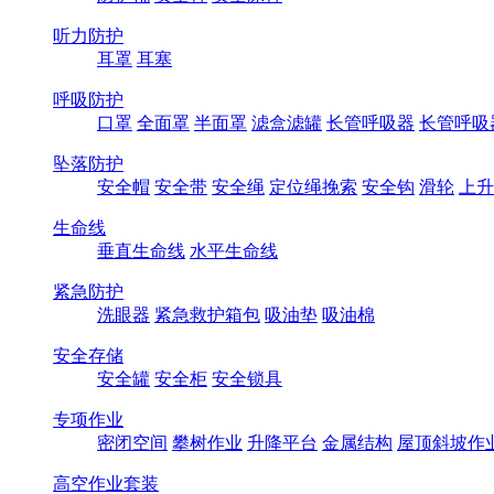
听力防护
耳罩
耳塞
呼吸防护
口罩
全面罩
半面罩
滤盒滤罐
长管呼吸器
长管呼吸
坠落防护
安全帽
安全带
安全绳
定位绳挽索
安全钩
滑轮
上升
生命线
垂直生命线
水平生命线
紧急防护
洗眼器
紧急救护箱包
吸油垫
吸油棉
安全存储
安全罐
安全柜
安全锁具
专项作业
密闭空间
攀树作业
升降平台
金属结构
屋顶斜坡作
高空作业套装