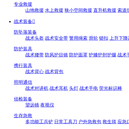
专业救援
山地救援
水上救援
狭小空间救援
直升机救援
索道
战术装备

防坠落装备
战术头盔
战术安全带
警用绳索
滑轮
锁扣
上升下降
防护装具
战术腰带
防风护目镜
防护面罩
护膝护肘护腿
战术
携行装具
战术背心
战术背包
照明通信
战术对讲机
战术耳机
头灯
战术手电
荧光标识棒
侦检装备
望远镜
夜视仪
生存急救
多功能工兵铲
日常工具刀
户外急救包
救生毯
应急