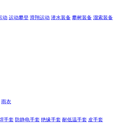
运动
运动攀登
滑翔运动
潜水装备
攀树装备
溜索装备
雨衣
焊手套
防静电手套
绝缘手套
耐低温手套
皮手套