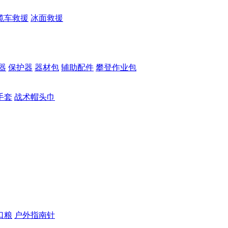
缆车救援
冰面救援
器
保护器
器材包
辅助配件
攀登作业包
手套
战术帽头巾
口粮
户外指南针