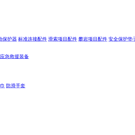
动保护器
标准连接配件
滑索项目配件
攀岩项目配件
安全保护垫
应急救援装备
巾
防滑手套