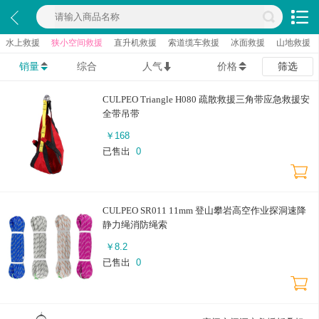
水上救援
狭小空间救援
直升机救援
索道缆车救援
冰面救援
山地救援
销量
综合
人气
价格
筛选
CULPEO Triangle H080 疏散救援三角带应急救援安
全带吊带
￥
168
已售出
0
CULPEO SR011 11mm 登山攀岩高空作业探洞速降
静力绳消防绳索
￥
8.2
已售出
0