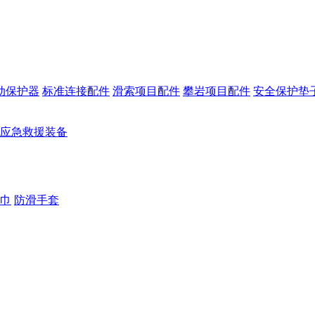
动保护器
标准连接配件
滑索项目配件
攀岩项目配件
安全保护垫
应急救援装备
巾
防滑手套