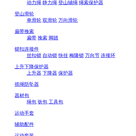
动力绳
静力绳
登山辅绳
绳索保护器
登山滑轮
单滑轮
双滑轮
万向滑轮
扁带挽索
扁带
挽索
脚踏
锁扣连接件
丝扣锁
自动锁
快挂
梅隆锁
万向节
连接环
上升下降保护器
上升器
下降器
保护器
抓绳防坠器
器材包
绳包
驮包
工具包
运动手套
辅助配件
运动套装