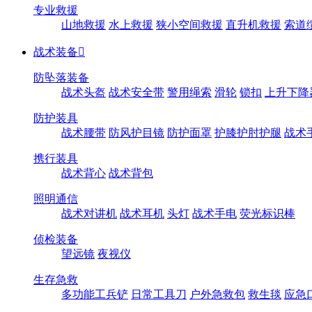
专业救援
山地救援
水上救援
狭小空间救援
直升机救援
索道
战术装备

防坠落装备
战术头盔
战术安全带
警用绳索
滑轮
锁扣
上升下降
防护装具
战术腰带
防风护目镜
防护面罩
护膝护肘护腿
战术
携行装具
战术背心
战术背包
照明通信
战术对讲机
战术耳机
头灯
战术手电
荧光标识棒
侦检装备
望远镜
夜视仪
生存急救
多功能工兵铲
日常工具刀
户外急救包
救生毯
应急