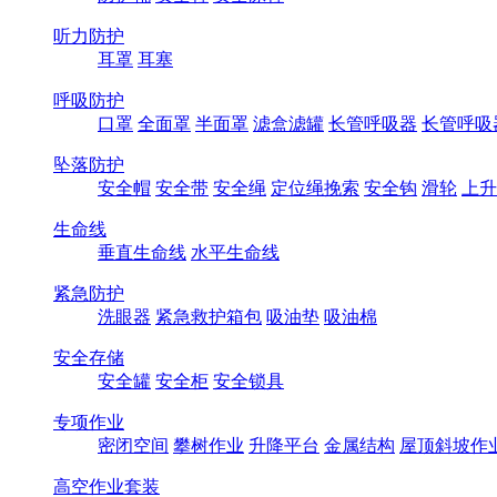
听力防护
耳罩
耳塞
呼吸防护
口罩
全面罩
半面罩
滤盒滤罐
长管呼吸器
长管呼吸
坠落防护
安全帽
安全带
安全绳
定位绳挽索
安全钩
滑轮
上升
生命线
垂直生命线
水平生命线
紧急防护
洗眼器
紧急救护箱包
吸油垫
吸油棉
安全存储
安全罐
安全柜
安全锁具
专项作业
密闭空间
攀树作业
升降平台
金属结构
屋顶斜坡作
高空作业套装