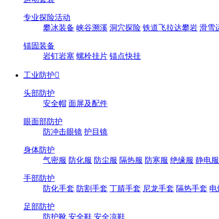
专业探险活动
攀冰装备
峡谷溯溪
洞穴探险
铁道飞拉达攀岩
滑雪
锚固装备
岩钉岩塞
螺栓挂片
锚点快挂
工业防护

头部防护
安全帽
面屏及配件
眼面部防护
防冲击眼镜
护目镜
身体防护
气密服
防化服
防尘服
隔热服
防寒服
绝缘服
静电服
手部防护
防化手套
防割手套
丁腈手套
尼龙手套
隔热手套
电
足部防护
防护靴
安全鞋
安全凉鞋