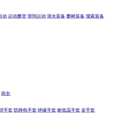
运动
运动攀登
滑翔运动
潜水装备
攀树装备
溜索装备
雨衣
焊手套
防静电手套
绝缘手套
耐低温手套
皮手套