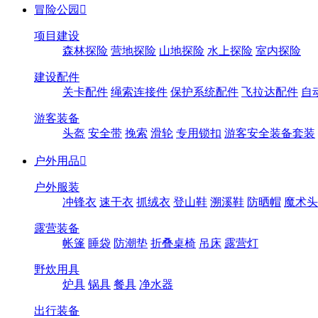
冒险公园

项目建设
森林探险
营地探险
山地探险
水上探险
室内探险
建设配件
关卡配件
绳索连接件
保护系统配件
飞拉达配件
自
游客装备
头盔
安全带
挽索
滑轮
专用锁扣
游客安全装备套装
户外用品

户外服装
冲锋衣
速干衣
抓绒衣
登山鞋
溯溪鞋
防晒帽
魔术头
露营装备
帐篷
睡袋
防潮垫
折叠桌椅
吊床
露营灯
野炊用具
炉具
锅具
餐具
净水器
出行装备