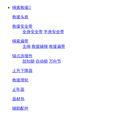
绳索救援

救援头盔
救援安全带
全身安全带
半身安全带
绳索扁带
主绳
救援辅绳
救援扁带
锚点连接件
丝扣锁
自动锁
万向节
上升下降器
救援滑轮
止坠器
器材包
辅助配件