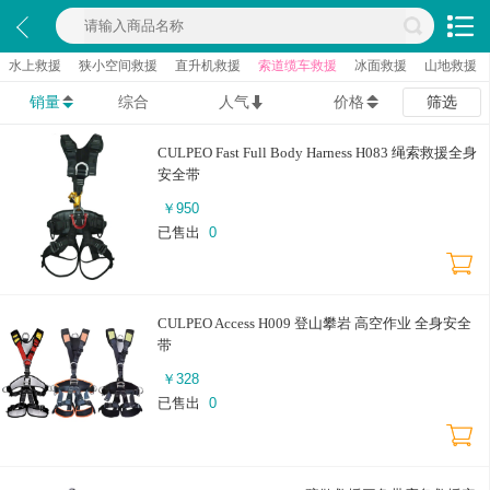
水上救援
狭小空间救援
直升机救援
索道缆车救援
冰面救援
山地救援
销量
综合
人气
价格
筛选
CULPEO Fast Full Body Harness H083 绳索救援全身
安全带
￥
950
已售出
0
CULPEO Access H009 登山攀岩 高空作业 全身安全
带
￥
328
已售出
0