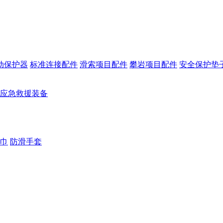
动保护器
标准连接配件
滑索项目配件
攀岩项目配件
安全保护垫
应急救援装备
巾
防滑手套