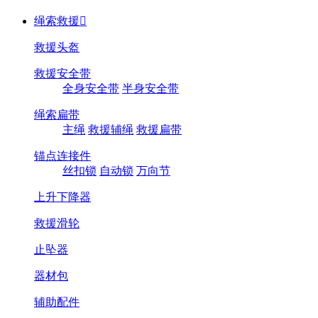
绳索救援

救援头盔
救援安全带
全身安全带
半身安全带
绳索扁带
主绳
救援辅绳
救援扁带
锚点连接件
丝扣锁
自动锁
万向节
上升下降器
救援滑轮
止坠器
器材包
辅助配件