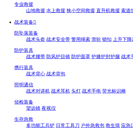
专业救援
山地救援
水上救援
狭小空间救援
直升机救援
索道
战术装备

防坠落装备
战术头盔
战术安全带
警用绳索
滑轮
锁扣
上升下降
防护装具
战术腰带
防风护目镜
防护面罩
护膝护肘护腿
战术
携行装具
战术背心
战术背包
照明通信
战术对讲机
战术耳机
头灯
战术手电
荧光标识棒
侦检装备
望远镜
夜视仪
生存急救
多功能工兵铲
日常工具刀
户外急救包
救生毯
应急