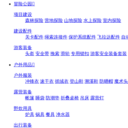
冒险公园

项目建设
森林探险
营地探险
山地探险
水上探险
室内探险
建设配件
关卡配件
绳索连接件
保护系统配件
飞拉达配件
自
游客装备
头盔
安全带
挽索
滑轮
专用锁扣
游客安全装备套装
户外用品

户外服装
冲锋衣
速干衣
抓绒衣
登山鞋
溯溪鞋
防晒帽
魔术头
露营装备
帐篷
睡袋
防潮垫
折叠桌椅
吊床
露营灯
野炊用具
炉具
锅具
餐具
净水器
出行装备