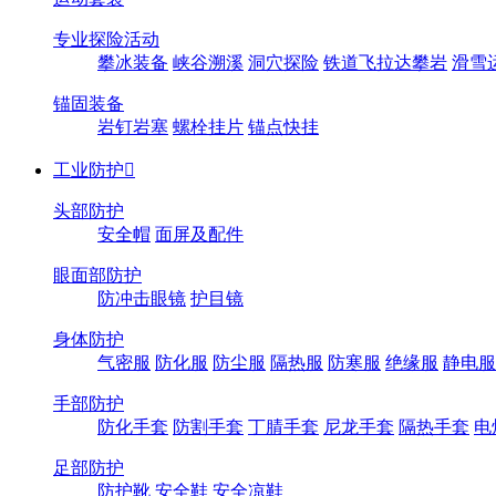
专业探险活动
攀冰装备
峡谷溯溪
洞穴探险
铁道飞拉达攀岩
滑雪
锚固装备
岩钉岩塞
螺栓挂片
锚点快挂
工业防护

头部防护
安全帽
面屏及配件
眼面部防护
防冲击眼镜
护目镜
身体防护
气密服
防化服
防尘服
隔热服
防寒服
绝缘服
静电服
手部防护
防化手套
防割手套
丁腈手套
尼龙手套
隔热手套
电
足部防护
防护靴
安全鞋
安全凉鞋