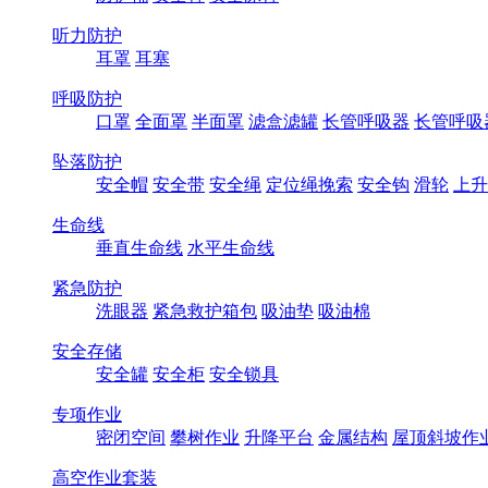
听力防护
耳罩
耳塞
呼吸防护
口罩
全面罩
半面罩
滤盒滤罐
长管呼吸器
长管呼吸
坠落防护
安全帽
安全带
安全绳
定位绳挽索
安全钩
滑轮
上升
生命线
垂直生命线
水平生命线
紧急防护
洗眼器
紧急救护箱包
吸油垫
吸油棉
安全存储
安全罐
安全柜
安全锁具
专项作业
密闭空间
攀树作业
升降平台
金属结构
屋顶斜坡作
高空作业套装