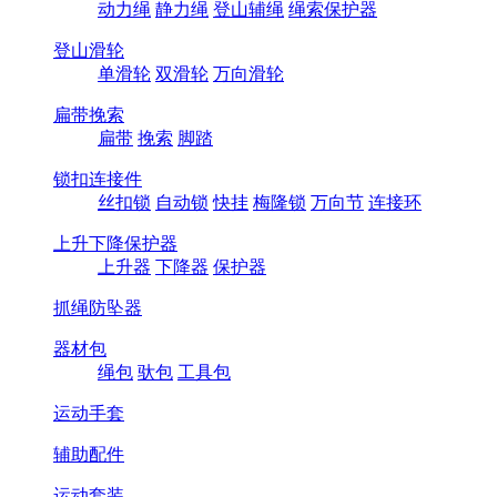
动力绳
静力绳
登山辅绳
绳索保护器
登山滑轮
单滑轮
双滑轮
万向滑轮
扁带挽索
扁带
挽索
脚踏
锁扣连接件
丝扣锁
自动锁
快挂
梅隆锁
万向节
连接环
上升下降保护器
上升器
下降器
保护器
抓绳防坠器
器材包
绳包
驮包
工具包
运动手套
辅助配件
运动套装