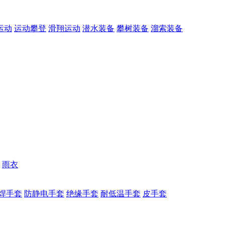
运动
运动攀登
滑翔运动
潜水装备
攀树装备
溜索装备
雨衣
焊手套
防静电手套
绝缘手套
耐低温手套
皮手套