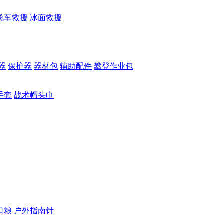
缆车救援
冰面救援
器
保护器
器材包
辅助配件
攀登作业包
手套
战术帽头巾
口粮
户外指南针