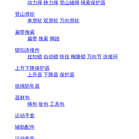
动力绳
静力绳
登山辅绳
绳索保护器
登山滑轮
单滑轮
双滑轮
万向滑轮
扁带挽索
扁带
挽索
脚踏
锁扣连接件
丝扣锁
自动锁
快挂
梅隆锁
万向节
连接环
上升下降保护器
上升器
下降器
保护器
抓绳防坠器
器材包
绳包
驮包
工具包
运动手套
辅助配件
运动套装