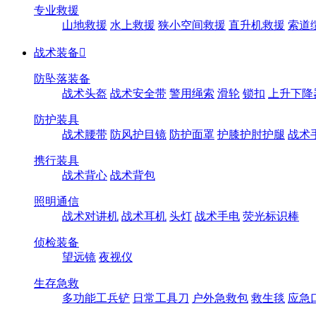
专业救援
山地救援
水上救援
狭小空间救援
直升机救援
索道
战术装备

防坠落装备
战术头盔
战术安全带
警用绳索
滑轮
锁扣
上升下降
防护装具
战术腰带
防风护目镜
防护面罩
护膝护肘护腿
战术
携行装具
战术背心
战术背包
照明通信
战术对讲机
战术耳机
头灯
战术手电
荧光标识棒
侦检装备
望远镜
夜视仪
生存急救
多功能工兵铲
日常工具刀
户外急救包
救生毯
应急