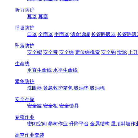
听力防护
耳罩
耳塞
呼吸防护
口罩
全面罩
半面罩
滤盒滤罐
长管呼吸器
长管呼吸
坠落防护
安全帽
安全带
安全绳
定位绳挽索
安全钩
滑轮
上升
生命线
垂直生命线
水平生命线
紧急防护
洗眼器
紧急救护箱包
吸油垫
吸油棉
安全存储
安全罐
安全柜
安全锁具
专项作业
密闭空间
攀树作业
升降平台
金属结构
屋顶斜坡作
高空作业套装