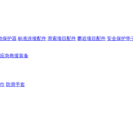
动保护器
标准连接配件
滑索项目配件
攀岩项目配件
安全保护垫
应急救援装备
巾
防滑手套