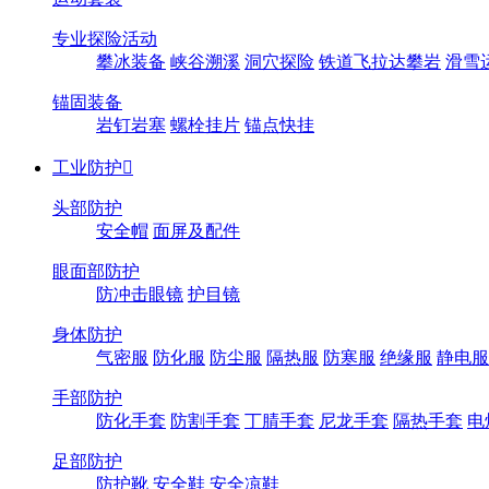
专业探险活动
攀冰装备
峡谷溯溪
洞穴探险
铁道飞拉达攀岩
滑雪
锚固装备
岩钉岩塞
螺栓挂片
锚点快挂
工业防护

头部防护
安全帽
面屏及配件
眼面部防护
防冲击眼镜
护目镜
身体防护
气密服
防化服
防尘服
隔热服
防寒服
绝缘服
静电服
手部防护
防化手套
防割手套
丁腈手套
尼龙手套
隔热手套
电
足部防护
防护靴
安全鞋
安全凉鞋