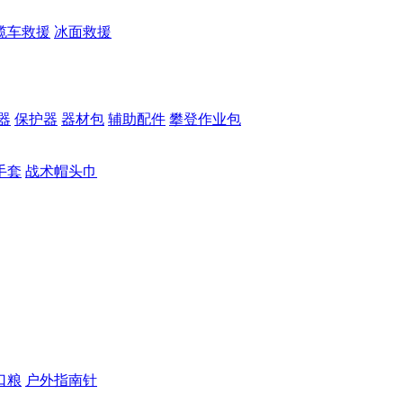
缆车救援
冰面救援
器
保护器
器材包
辅助配件
攀登作业包
手套
战术帽头巾
口粮
户外指南针