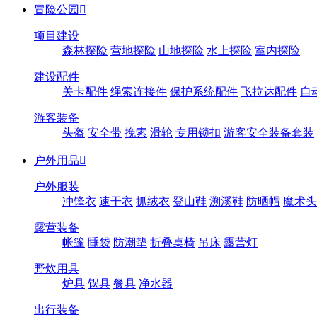
冒险公园

项目建设
森林探险
营地探险
山地探险
水上探险
室内探险
建设配件
关卡配件
绳索连接件
保护系统配件
飞拉达配件
自
游客装备
头盔
安全带
挽索
滑轮
专用锁扣
游客安全装备套装
户外用品

户外服装
冲锋衣
速干衣
抓绒衣
登山鞋
溯溪鞋
防晒帽
魔术头
露营装备
帐篷
睡袋
防潮垫
折叠桌椅
吊床
露营灯
野炊用具
炉具
锅具
餐具
净水器
出行装备