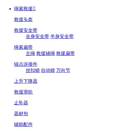
绳索救援

救援头盔
救援安全带
全身安全带
半身安全带
绳索扁带
主绳
救援辅绳
救援扁带
锚点连接件
丝扣锁
自动锁
万向节
上升下降器
救援滑轮
止坠器
器材包
辅助配件