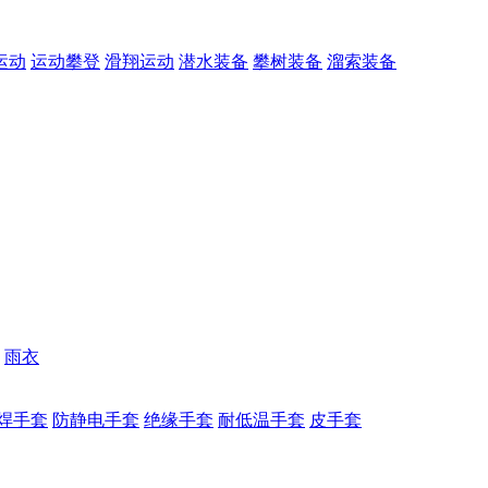
运动
运动攀登
滑翔运动
潜水装备
攀树装备
溜索装备
雨衣
焊手套
防静电手套
绝缘手套
耐低温手套
皮手套