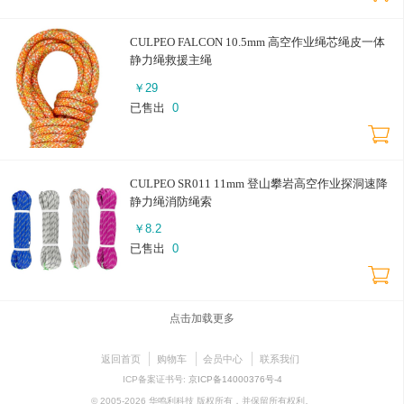
CULPEO FALCON 10.5mm 高空作业绳芯绳皮一体
静力绳救援主绳
￥
29
已售出
0
CULPEO SR011 11mm 登山攀岩高空作业探洞速降
静力绳消防绳索
￥
8.2
已售出
0
点击加载更多
返回首页
购物车
会员中心
联系我们
ICP备案证书号:
京ICP备14000376号-4
© 2005-2026 华鸣利科技 版权所有，并保留所有权利。