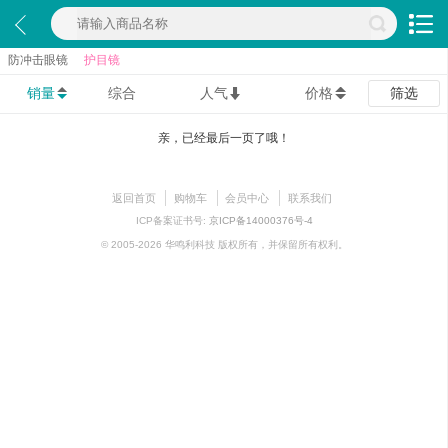
防冲击眼镜
护目镜
销量
综合
人气
价格
筛选
亲，已经最后一页了哦！
返回首页
购物车
会员中心
联系我们
ICP备案证书号:
京ICP备14000376号-4
© 2005-2026 华鸣利科技 版权所有，并保留所有权利。