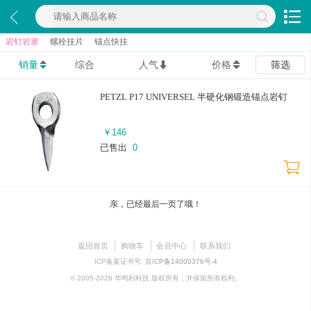
岩钉岩塞
螺栓挂片
锚点快挂
销量
综合
人气
价格
筛选
PETZL P17 UNIVERSEL 半硬化钢锻造锚点岩钉
￥
146
已售出
0
亲，已经最后一页了哦！
返回首页
购物车
会员中心
联系我们
ICP备案证书号:
京ICP备14000376号-4
© 2005-2026 华鸣利科技 版权所有，并保留所有权利。