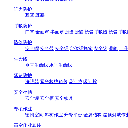
听力防护
耳罩
耳塞
呼吸防护
口罩
全面罩
半面罩
滤盒滤罐
长管呼吸器
长管呼吸
坠落防护
安全帽
安全带
安全绳
定位绳挽索
安全钩
滑轮
上升
生命线
垂直生命线
水平生命线
紧急防护
洗眼器
紧急救护箱包
吸油垫
吸油棉
安全存储
安全罐
安全柜
安全锁具
专项作业
密闭空间
攀树作业
升降平台
金属结构
屋顶斜坡作
高空作业套装