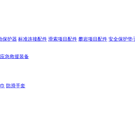
动保护器
标准连接配件
滑索项目配件
攀岩项目配件
安全保护垫
应急救援装备
巾
防滑手套