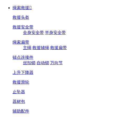
绳索救援

救援头盔
救援安全带
全身安全带
半身安全带
绳索扁带
主绳
救援辅绳
救援扁带
锚点连接件
丝扣锁
自动锁
万向节
上升下降器
救援滑轮
止坠器
器材包
辅助配件