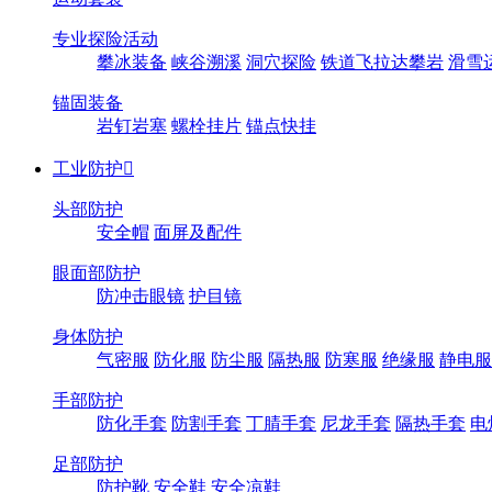
专业探险活动
攀冰装备
峡谷溯溪
洞穴探险
铁道飞拉达攀岩
滑雪
锚固装备
岩钉岩塞
螺栓挂片
锚点快挂
工业防护

头部防护
安全帽
面屏及配件
眼面部防护
防冲击眼镜
护目镜
身体防护
气密服
防化服
防尘服
隔热服
防寒服
绝缘服
静电服
手部防护
防化手套
防割手套
丁腈手套
尼龙手套
隔热手套
电
足部防护
防护靴
安全鞋
安全凉鞋