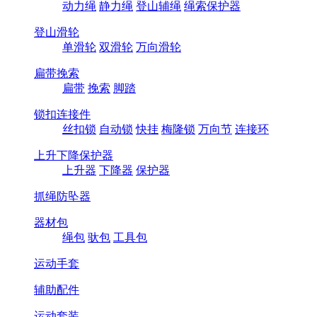
动力绳
静力绳
登山辅绳
绳索保护器
登山滑轮
单滑轮
双滑轮
万向滑轮
扁带挽索
扁带
挽索
脚踏
锁扣连接件
丝扣锁
自动锁
快挂
梅隆锁
万向节
连接环
上升下降保护器
上升器
下降器
保护器
抓绳防坠器
器材包
绳包
驮包
工具包
运动手套
辅助配件
运动套装