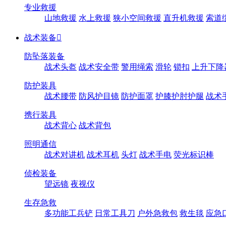
专业救援
山地救援
水上救援
狭小空间救援
直升机救援
索道
战术装备

防坠落装备
战术头盔
战术安全带
警用绳索
滑轮
锁扣
上升下降
防护装具
战术腰带
防风护目镜
防护面罩
护膝护肘护腿
战术
携行装具
战术背心
战术背包
照明通信
战术对讲机
战术耳机
头灯
战术手电
荧光标识棒
侦检装备
望远镜
夜视仪
生存急救
多功能工兵铲
日常工具刀
户外急救包
救生毯
应急