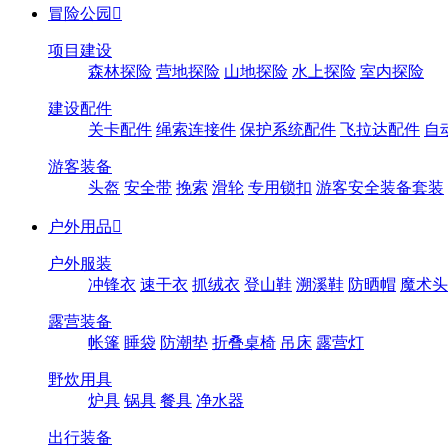
冒险公园

项目建设
森林探险
营地探险
山地探险
水上探险
室内探险
建设配件
关卡配件
绳索连接件
保护系统配件
飞拉达配件
自
游客装备
头盔
安全带
挽索
滑轮
专用锁扣
游客安全装备套装
户外用品

户外服装
冲锋衣
速干衣
抓绒衣
登山鞋
溯溪鞋
防晒帽
魔术头
露营装备
帐篷
睡袋
防潮垫
折叠桌椅
吊床
露营灯
野炊用具
炉具
锅具
餐具
净水器
出行装备