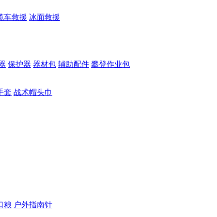
缆车救援
冰面救援
器
保护器
器材包
辅助配件
攀登作业包
手套
战术帽头巾
口粮
户外指南针