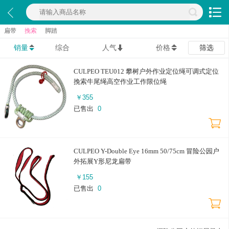
扁带
挽索
脚踏
销量
综合
人气
价格
筛选
CULPEO TEU012 攀树户外作业定位绳可调式定位
挽索牛尾绳高空作业工作限位绳
￥
355
已售出
0
CULPEO Y-Double Eye 16mm 50/75cm 冒险公园户
外拓展Y形尼龙扁带
￥
155
已售出
0