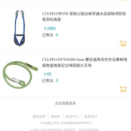
CULPEO DP100 冒险公园丛林穿越水晶探险塔防坠
落滑轮挽索
￥
1950
已售出
0
CULPEO E070/E080 8mm 攀岩速降高空作业攀树绳
索救援挽索定位绳双眼分叉绳
￥
60
已售出
0
点击加载更多
返回首页
购物车
会员中心
联系我们
ICP备案证书号:
京ICP备14000376号-4
© 2005-2026 华鸣利科技 版权所有，并保留所有权利。