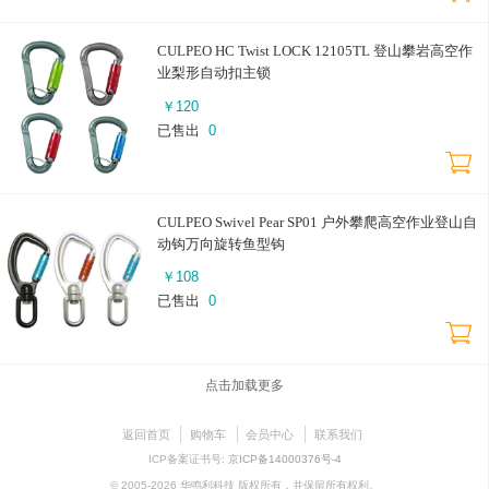
CULPEO HC Twist LOCK 12105TL 登山攀岩高空作
业梨形自动扣主锁
￥
120
已售出
0
CULPEO Swivel Pear SP01 户外攀爬高空作业登山自
动钩万向旋转鱼型钩
￥
108
已售出
0
点击加载更多
返回首页
购物车
会员中心
联系我们
ICP备案证书号:
京ICP备14000376号-4
© 2005-2026 华鸣利科技 版权所有，并保留所有权利。