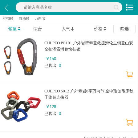
丝扣锁
自动锁
万向节
销量
综合
人气
价格
筛选
CULPEO PC101 户外岩壁攀登救援滑轮主锁登山安
全扣溜索滑轮快挂锁
￥
150
已售出
0
CULPEO S012 户外攀岩8字万向节 空中瑜伽吊床秋
千旋转连接器
￥
128
已售出
0