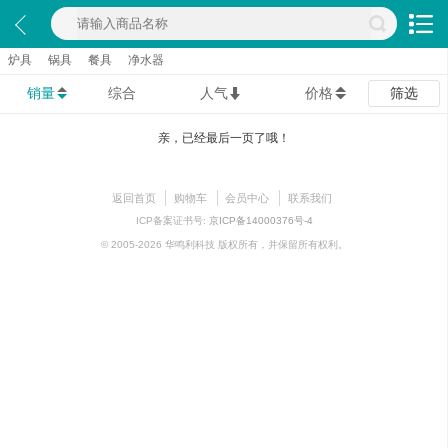
炉具
锅具
餐具
净水器
销量
综合
人气
价格
筛选
亲，已经最后一页了哦！
返回首页
购物车
会员中心
联系我们
ICP备案证书号:
京ICP备14000376号-4
© 2005-2026 华鸣利科技 版权所有，并保留所有权利。