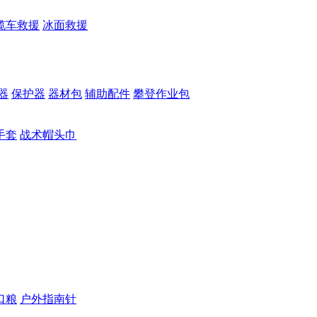
缆车救援
冰面救援
器
保护器
器材包
辅助配件
攀登作业包
手套
战术帽头巾
口粮
户外指南针