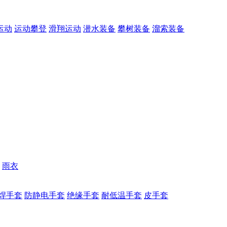
运动
运动攀登
滑翔运动
潜水装备
攀树装备
溜索装备
雨衣
焊手套
防静电手套
绝缘手套
耐低温手套
皮手套