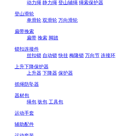
动力绳
静力绳
登山辅绳
绳索保护器
登山滑轮
单滑轮
双滑轮
万向滑轮
扁带挽索
扁带
挽索
脚踏
锁扣连接件
丝扣锁
自动锁
快挂
梅隆锁
万向节
连接环
上升下降保护器
上升器
下降器
保护器
抓绳防坠器
器材包
绳包
驮包
工具包
运动手套
辅助配件
运动套装