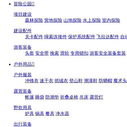
冒险公园

项目建设
森林探险
营地探险
山地探险
水上探险
室内探险
建设配件
关卡配件
绳索连接件
保护系统配件
飞拉达配件
自
游客装备
头盔
安全带
挽索
滑轮
专用锁扣
游客安全装备套装
户外用品

户外服装
冲锋衣
速干衣
抓绒衣
登山鞋
溯溪鞋
防晒帽
魔术头
露营装备
帐篷
睡袋
防潮垫
折叠桌椅
吊床
露营灯
野炊用具
炉具
锅具
餐具
净水器
出行装备