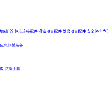
动保护器
标准连接配件
滑索项目配件
攀岩项目配件
安全保护垫
应急救援装备
巾
防滑手套