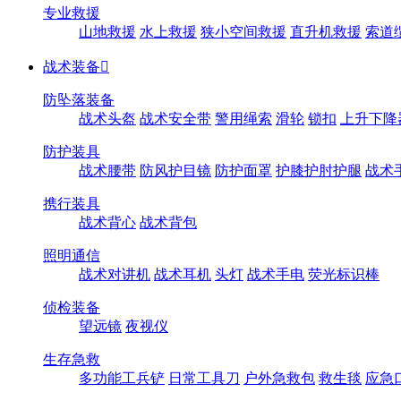
专业救援
山地救援
水上救援
狭小空间救援
直升机救援
索道
战术装备

防坠落装备
战术头盔
战术安全带
警用绳索
滑轮
锁扣
上升下降
防护装具
战术腰带
防风护目镜
防护面罩
护膝护肘护腿
战术
携行装具
战术背心
战术背包
照明通信
战术对讲机
战术耳机
头灯
战术手电
荧光标识棒
侦检装备
望远镜
夜视仪
生存急救
多功能工兵铲
日常工具刀
户外急救包
救生毯
应急