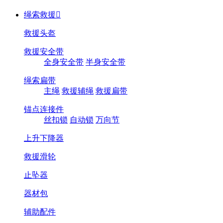
绳索救援

救援头盔
救援安全带
全身安全带
半身安全带
绳索扁带
主绳
救援辅绳
救援扁带
锚点连接件
丝扣锁
自动锁
万向节
上升下降器
救援滑轮
止坠器
器材包
辅助配件