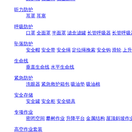
听力防护
耳罩
耳塞
呼吸防护
口罩
全面罩
半面罩
滤盒滤罐
长管呼吸器
长管呼吸
坠落防护
安全帽
安全带
安全绳
定位绳挽索
安全钩
滑轮
上升
生命线
垂直生命线
水平生命线
紧急防护
洗眼器
紧急救护箱包
吸油垫
吸油棉
安全存储
安全罐
安全柜
安全锁具
专项作业
密闭空间
攀树作业
升降平台
金属结构
屋顶斜坡作
高空作业套装