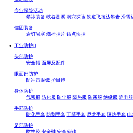
专业探险活动
攀冰装备
峡谷溯溪
洞穴探险
铁道飞拉达攀岩
滑雪
锚固装备
岩钉岩塞
螺栓挂片
锚点快挂
工业防护

头部防护
安全帽
面屏及配件
眼面部防护
防冲击眼镜
护目镜
身体防护
气密服
防化服
防尘服
隔热服
防寒服
绝缘服
静电服
手部防护
防化手套
防割手套
丁腈手套
尼龙手套
隔热手套
电
足部防护
防护靴
安全鞋
安全凉鞋