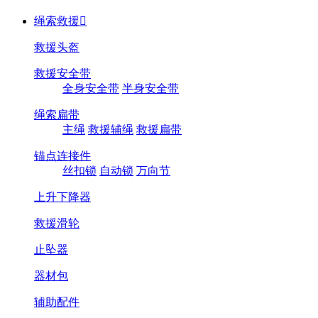
绳索救援

救援头盔
救援安全带
全身安全带
半身安全带
绳索扁带
主绳
救援辅绳
救援扁带
锚点连接件
丝扣锁
自动锁
万向节
上升下降器
救援滑轮
止坠器
器材包
辅助配件