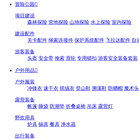
冒险公园

项目建设
森林探险
营地探险
山地探险
水上探险
室内探险
建设配件
关卡配件
绳索连接件
保护系统配件
飞拉达配件
自
游客装备
头盔
安全带
挽索
滑轮
专用锁扣
游客安全装备套装
户外用品

户外服装
冲锋衣
速干衣
抓绒衣
登山鞋
溯溪鞋
防晒帽
魔术头
露营装备
帐篷
睡袋
防潮垫
折叠桌椅
吊床
露营灯
野炊用具
炉具
锅具
餐具
净水器
出行装备