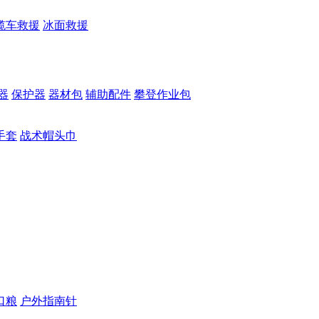
缆车救援
冰面救援
器
保护器
器材包
辅助配件
攀登作业包
手套
战术帽头巾
口粮
户外指南针