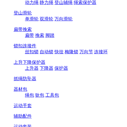
动力绳
静力绳
登山辅绳
绳索保护器
登山滑轮
单滑轮
双滑轮
万向滑轮
扁带挽索
扁带
挽索
脚踏
锁扣连接件
丝扣锁
自动锁
快挂
梅隆锁
万向节
连接环
上升下降保护器
上升器
下降器
保护器
抓绳防坠器
器材包
绳包
驮包
工具包
运动手套
辅助配件
运动套装