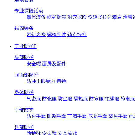
专业探险活动
攀冰装备
峡谷溯溪
洞穴探险
铁道飞拉达攀岩
滑雪
锚固装备
岩钉岩塞
螺栓挂片
锚点快挂
工业防护

头部防护
安全帽
面屏及配件
眼面部防护
防冲击眼镜
护目镜
身体防护
气密服
防化服
防尘服
隔热服
防寒服
绝缘服
静电服
手部防护
防化手套
防割手套
丁腈手套
尼龙手套
隔热手套
电
足部防护
防护靴
安全鞋
安全凉鞋