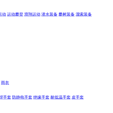
运动
运动攀登
滑翔运动
潜水装备
攀树装备
溜索装备
雨衣
焊手套
防静电手套
绝缘手套
耐低温手套
皮手套