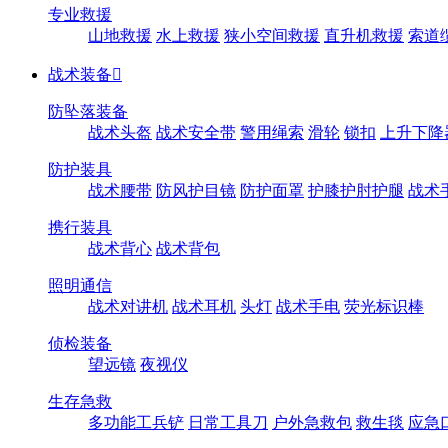
专业救援
山地救援
水上救援
狭小空间救援
直升机救援
索道
战术装备

防坠落装备
战术头盔
战术安全带
警用绳索
滑轮
锁扣
上升下降
防护装具
战术腰带
防风护目镜
防护面罩
护膝护肘护腿
战术
携行装具
战术背心
战术背包
照明通信
战术对讲机
战术耳机
头灯
战术手电
荧光标识棒
侦检装备
望远镜
夜视仪
生存急救
多功能工兵铲
日常工具刀
户外急救包
救生毯
应急