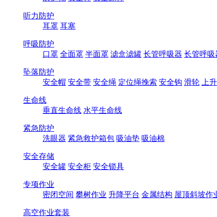
听力防护
耳罩
耳塞
呼吸防护
口罩
全面罩
半面罩
滤盒滤罐
长管呼吸器
长管呼吸
坠落防护
安全帽
安全带
安全绳
定位绳挽索
安全钩
滑轮
上升
生命线
垂直生命线
水平生命线
紧急防护
洗眼器
紧急救护箱包
吸油垫
吸油棉
安全存储
安全罐
安全柜
安全锁具
专项作业
密闭空间
攀树作业
升降平台
金属结构
屋顶斜坡作
高空作业套装