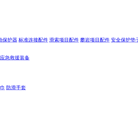
动保护器
标准连接配件
滑索项目配件
攀岩项目配件
安全保护垫
应急救援装备
巾
防滑手套