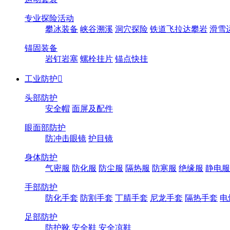
专业探险活动
攀冰装备
峡谷溯溪
洞穴探险
铁道飞拉达攀岩
滑雪
锚固装备
岩钉岩塞
螺栓挂片
锚点快挂
工业防护

头部防护
安全帽
面屏及配件
眼面部防护
防冲击眼镜
护目镜
身体防护
气密服
防化服
防尘服
隔热服
防寒服
绝缘服
静电服
手部防护
防化手套
防割手套
丁腈手套
尼龙手套
隔热手套
电
足部防护
防护靴
安全鞋
安全凉鞋