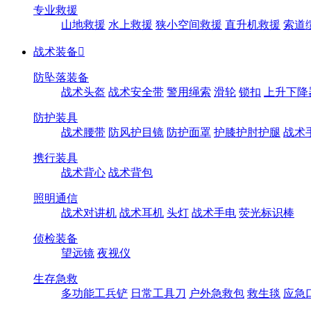
专业救援
山地救援
水上救援
狭小空间救援
直升机救援
索道
战术装备

防坠落装备
战术头盔
战术安全带
警用绳索
滑轮
锁扣
上升下降
防护装具
战术腰带
防风护目镜
防护面罩
护膝护肘护腿
战术
携行装具
战术背心
战术背包
照明通信
战术对讲机
战术耳机
头灯
战术手电
荧光标识棒
侦检装备
望远镜
夜视仪
生存急救
多功能工兵铲
日常工具刀
户外急救包
救生毯
应急