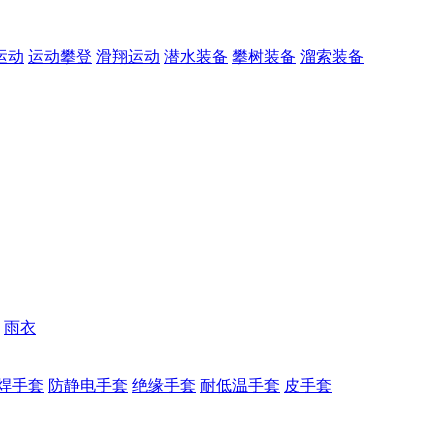
运动
运动攀登
滑翔运动
潜水装备
攀树装备
溜索装备
雨衣
焊手套
防静电手套
绝缘手套
耐低温手套
皮手套