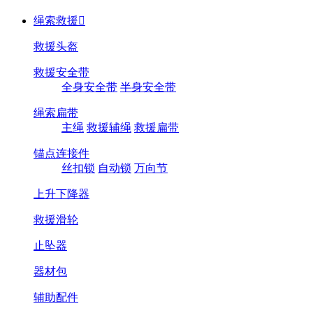
绳索救援

救援头盔
救援安全带
全身安全带
半身安全带
绳索扁带
主绳
救援辅绳
救援扁带
锚点连接件
丝扣锁
自动锁
万向节
上升下降器
救援滑轮
止坠器
器材包
辅助配件