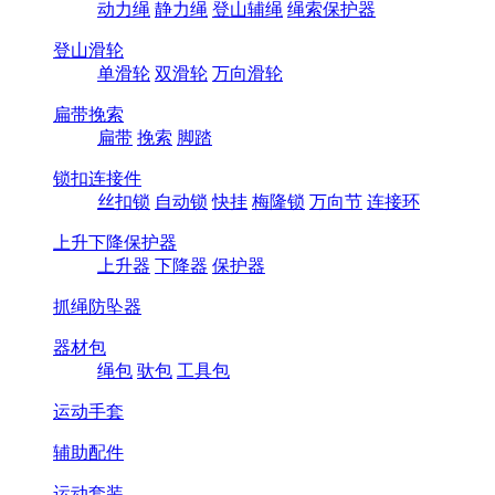
动力绳
静力绳
登山辅绳
绳索保护器
登山滑轮
单滑轮
双滑轮
万向滑轮
扁带挽索
扁带
挽索
脚踏
锁扣连接件
丝扣锁
自动锁
快挂
梅隆锁
万向节
连接环
上升下降保护器
上升器
下降器
保护器
抓绳防坠器
器材包
绳包
驮包
工具包
运动手套
辅助配件
运动套装