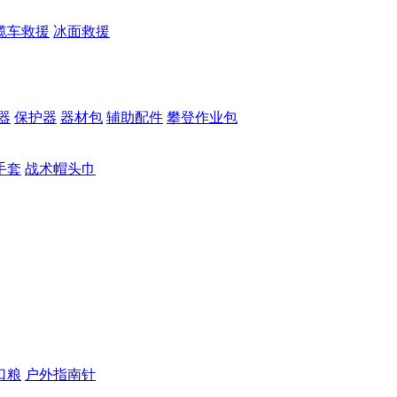
缆车救援
冰面救援
器
保护器
器材包
辅助配件
攀登作业包
手套
战术帽头巾
口粮
户外指南针