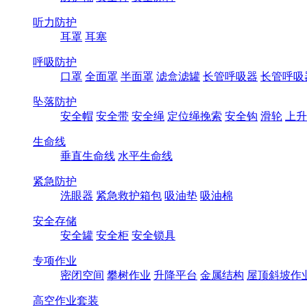
听力防护
耳罩
耳塞
呼吸防护
口罩
全面罩
半面罩
滤盒滤罐
长管呼吸器
长管呼吸
坠落防护
安全帽
安全带
安全绳
定位绳挽索
安全钩
滑轮
上升
生命线
垂直生命线
水平生命线
紧急防护
洗眼器
紧急救护箱包
吸油垫
吸油棉
安全存储
安全罐
安全柜
安全锁具
专项作业
密闭空间
攀树作业
升降平台
金属结构
屋顶斜坡作
高空作业套装