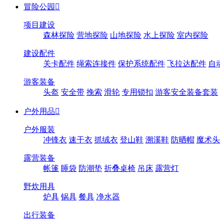
冒险公园

项目建设
森林探险
营地探险
山地探险
水上探险
室内探险
建设配件
关卡配件
绳索连接件
保护系统配件
飞拉达配件
自
游客装备
头盔
安全带
挽索
滑轮
专用锁扣
游客安全装备套装
户外用品

户外服装
冲锋衣
速干衣
抓绒衣
登山鞋
溯溪鞋
防晒帽
魔术头
露营装备
帐篷
睡袋
防潮垫
折叠桌椅
吊床
露营灯
野炊用具
炉具
锅具
餐具
净水器
出行装备