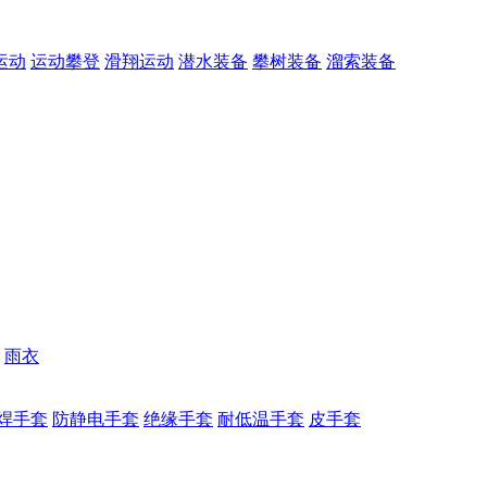
运动
运动攀登
滑翔运动
潜水装备
攀树装备
溜索装备
雨衣
焊手套
防静电手套
绝缘手套
耐低温手套
皮手套