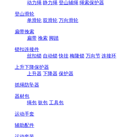
动力绳
静力绳
登山辅绳
绳索保护器
登山滑轮
单滑轮
双滑轮
万向滑轮
扁带挽索
扁带
挽索
脚踏
锁扣连接件
丝扣锁
自动锁
快挂
梅隆锁
万向节
连接环
上升下降保护器
上升器
下降器
保护器
抓绳防坠器
器材包
绳包
驮包
工具包
运动手套
辅助配件
运动套装