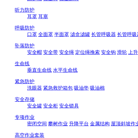
听力防护
耳罩
耳塞
呼吸防护
口罩
全面罩
半面罩
滤盒滤罐
长管呼吸器
长管呼吸
坠落防护
安全帽
安全带
安全绳
定位绳挽索
安全钩
滑轮
上升
生命线
垂直生命线
水平生命线
紧急防护
洗眼器
紧急救护箱包
吸油垫
吸油棉
安全存储
安全罐
安全柜
安全锁具
专项作业
密闭空间
攀树作业
升降平台
金属结构
屋顶斜坡作
高空作业套装