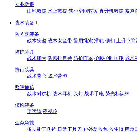
专业救援
山地救援
水上救援
狭小空间救援
直升机救援
索道
战术装备

防坠落装备
战术头盔
战术安全带
警用绳索
滑轮
锁扣
上升下降
防护装具
战术腰带
防风护目镜
防护面罩
护膝护肘护腿
战术
携行装具
战术背心
战术背包
照明通信
战术对讲机
战术耳机
头灯
战术手电
荧光标识棒
侦检装备
望远镜
夜视仪
生存急救
多功能工兵铲
日常工具刀
户外急救包
救生毯
应急