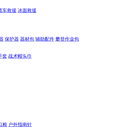
缆车救援
冰面救援
器
保护器
器材包
辅助配件
攀登作业包
手套
战术帽头巾
口粮
户外指南针