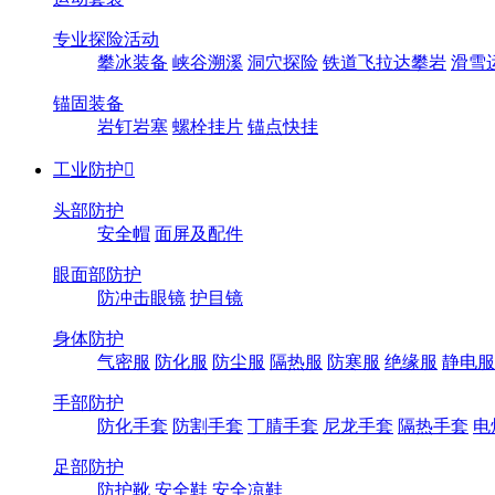
专业探险活动
攀冰装备
峡谷溯溪
洞穴探险
铁道飞拉达攀岩
滑雪
锚固装备
岩钉岩塞
螺栓挂片
锚点快挂
工业防护

头部防护
安全帽
面屏及配件
眼面部防护
防冲击眼镜
护目镜
身体防护
气密服
防化服
防尘服
隔热服
防寒服
绝缘服
静电服
手部防护
防化手套
防割手套
丁腈手套
尼龙手套
隔热手套
电
足部防护
防护靴
安全鞋
安全凉鞋