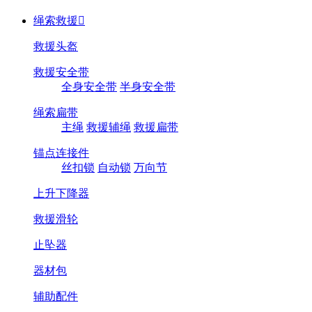
绳索救援

救援头盔
救援安全带
全身安全带
半身安全带
绳索扁带
主绳
救援辅绳
救援扁带
锚点连接件
丝扣锁
自动锁
万向节
上升下降器
救援滑轮
止坠器
器材包
辅助配件