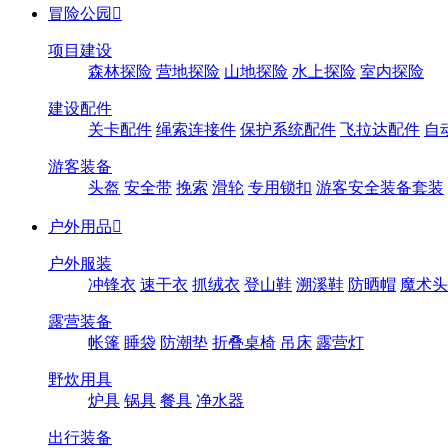
冒险公园

项目建设
森林探险
营地探险
山地探险
水上探险
室内探险
建设配件
关卡配件
绳索连接件
保护系统配件
飞拉达配件
自
游客装备
头盔
安全带
挽索
滑轮
专用锁扣
游客安全装备套装
户外用品

户外服装
冲锋衣
速干衣
抓绒衣
登山鞋
溯溪鞋
防晒帽
魔术头
露营装备
帐篷
睡袋
防潮垫
折叠桌椅
吊床
露营灯
野炊用具
炉具
锅具
餐具
净水器
出行装备