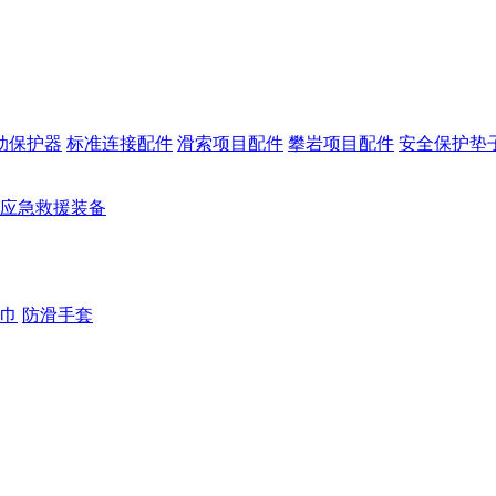
动保护器
标准连接配件
滑索项目配件
攀岩项目配件
安全保护垫
应急救援装备
巾
防滑手套