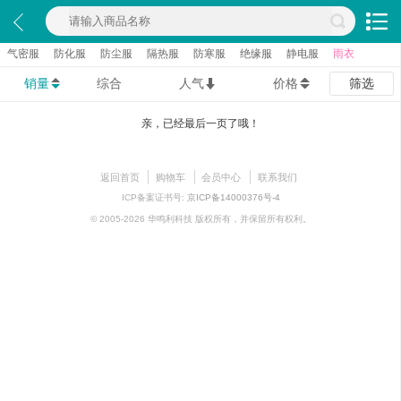
气密服
防化服
防尘服
隔热服
防寒服
绝缘服
静电服
雨衣
销量
综合
人气
价格
筛选
亲，已经最后一页了哦！
返回首页
购物车
会员中心
联系我们
ICP备案证书号:
京ICP备14000376号-4
© 2005-2026 华鸣利科技 版权所有，并保留所有权利。