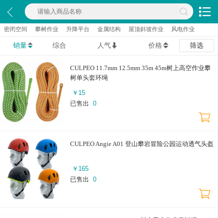
密闭空间
攀树作业
升降平台
金属结构
屋顶斜坡作业
风电作业
销量
综合
人气
价格
筛选
CULPEO 11.7mm 12.5mm 35m 45m树上高空作业攀
树单头套环绳
￥
15
已售出
0
CULPEO Angie A01 登山攀岩冒险公园运动透气头盔
￥
165
已售出
0