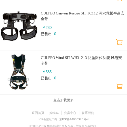
CULPEO Canyon Rescue SIT TC112 洞穴救援半身安
全带
￥
230
已售出
0
CULPEO Wind SIT WH31213 防坠限位功能 风电安
全带
￥
585
已售出
0
点击加载更多
返回首页
购物车
会员中心
联系我们
ICP备案证书号:
京ICP备14000376号-4
© 2005-2026 华鸣利科技 版权所有，并保留所有权利。