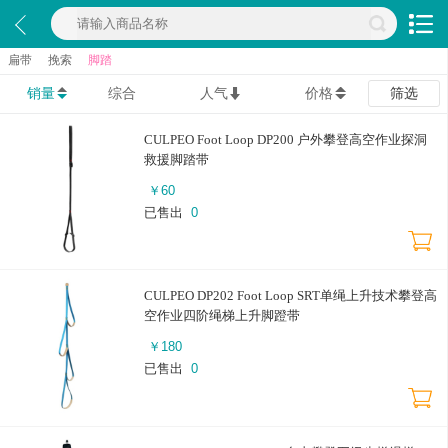
扁带
挽索
脚踏
销量
综合
人气
价格
筛选
CULPEO Foot Loop DP200 户外攀登高空作业探洞
救援脚踏带
￥
60
已售出
0
​CULPEO DP202 Foot Loop SRT单绳上升技术攀登高
空作业四阶绳梯上升脚蹬带
￥
180
已售出
0